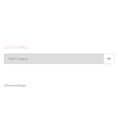
CATEGORIES
Categories

@ToneroseDesign