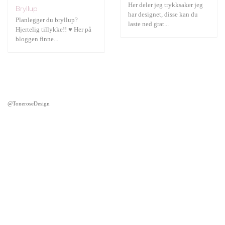
Her deler jeg trykksaker jeg
Bryllup
har designet, disse kan du
Planlegger du bryllup?
laste ned grat...
Hjertelig tillykke!! ♥ Her på
bloggen finne...
@ToneroseDesign