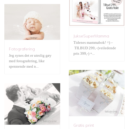
Gratis print
JukseSuperMamma
Tidenes mammabok! =) –
Bryllup
TILBUD 299,- (veiledende
Fotografering
pris 399,-) +...
Jeg synes det er utrolig gøy
med fotografering, like
spennende med n...
Gratis print