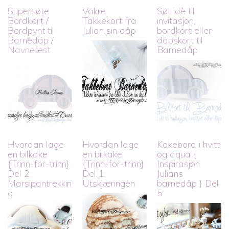
Supersøte
Vakre
Søt idè til
Bordkort /
Takkekort fra
invitasjon,
Bordpynt til
Julian sin dåp
bordkort eller
Barnedåp /
dåpskort til
Navnefest
Barnedåp
Hvordan lage
Hvordan lage
Kakebord i hvitt
en bilkake
en bilkake
og aqua {
{Trinn-for-trinn}
{Trinn-for-trinn}
Inspirasjon
Del 2:
Del 1:
Julians
Marsipantrekkin
Utskjæringen
barnedåp } Del
g
5