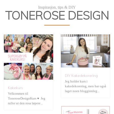
DIY Kakedekorering
Inspirasjon, tips & DIY
TONEROSE DESIGN
JukseSuperMamma
DIY Kakedekorering
Jeg holder kurs i
kakedekorering, men har også
Kakekurs
Fotografering
laget noen blogginnleg...
Velkommen til
ToneroseDesignKurs ♥ Jeg
ruller ut den rosa løpere...