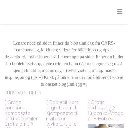
Lengre nede på siden finner du blogginnlegg fra CARS-
barnebursdag, klikk deg videre for bildedryss og tips til
dessertbord, invitasjoner osv. Lengre opp på siden finner du bilder
fra boblebil-selskap, dette er fra en barnedåp men egner seg også
kjempefint til barnebursdag =) Mye gratis print, og masse
inspirasjon og tips =) Klikk på bildene under for å bli sendt videre
til ønsket blogginnlegg =)
BURSDAG - BILER
{ Gratis
{ Boblebil-kort
{ Gratis
bordkort -
til gratis print!
nedlasting //
kjempesøte
Kjempesøte til
CupcakeWrapp
små boblebiler!
invitasjon,
er // Boblebil }
Gratis print //
takkekort eller