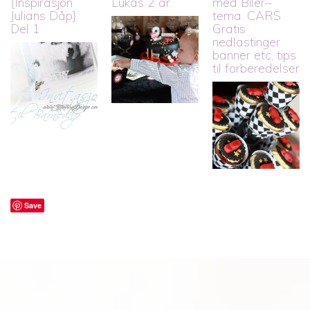
{Inspirasjon
Lukas 2 år.
med Biler–
Julians Dåp}
tema. CARS
Del 1
Gratis
nedlastinger
banner etc, tips
til forberedelser
Save