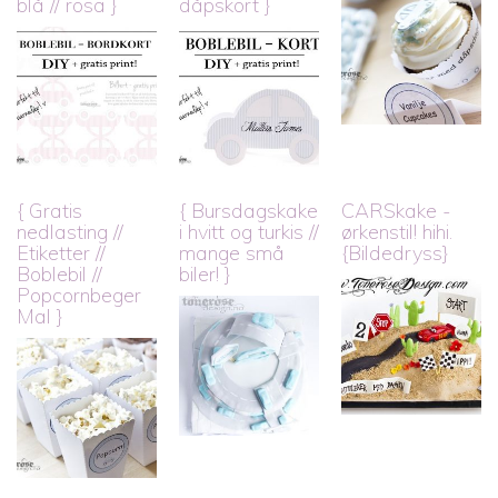
blå // rosa }
dåpskort }
{ Gratis
{ Bursdagskake
CARSkake -
nedlasting //
i hvitt og turkis //
ørkenstil! hihi.
Etiketter //
mange små
{Bildedryss}
Boblebil //
biler! }
Popcornbeger
Mal }