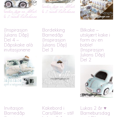
{Inspirasjon
Bordekking
Bilkake –
Julians Dåp}
Barnedåp
utskjært kake i
Del 4 –
{Inspirasjon
form av en
Dåpskake alà
Julians Dåp}
boble!
invitasjonene
Del 3
{Inspirasjon
Julians Dåp}
Del 2
Invitasjon
Kakebord i
Lukas 2 år ♥
Barnedåp
Cars/Biler - stil!
Barnebursdag