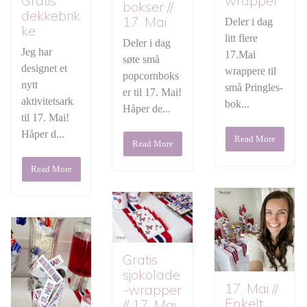
wrapper
Gratis
bokser //
dekkebrik
17. Mai
Deler i dag
ke
litt flere
Deler i dag
Jeg har
17.Mai
søte små
designet et
wrappere til
popcornboks
nytt
små Pringles-
er til 17. Mai!
aktivitetsark
bok...
Håper de...
til 17. Mai!
Håper d...
Read More
Read More
Read More
Gratis
sjokolade
17. Mai //
-wrapper
Enkelt
// 17. Mai