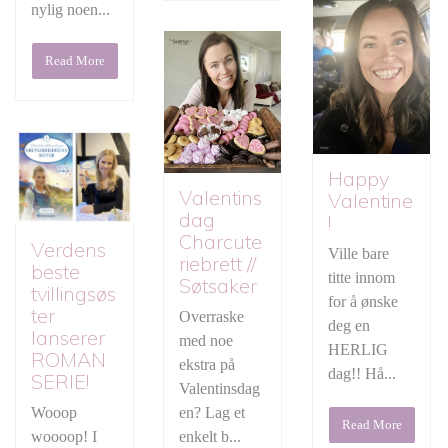
nylig noen...
Read More
Happy
Valentins
Valentine
dag
!
Charcute
Verdens
Ville bare
riebrett //
beste
titte innom
Søtsaker
tvillingsøs
for å ønske
ter
Overraske
deg en
lanserer
med noe
HERLIG
ROMAN
ekstra på
dag!! Hå...
SERIE!
Valentinsdag
en? Lag et
Wooop
Read More
enkelt b...
woooop! I