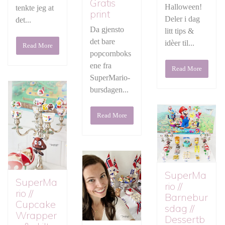
Gratis
Halloween!
tenkte jeg at
print
Deler i dag
det...
Da gjensto
litt tips &
det bare
idèer til...
Read More
popcornboks
ene fra
Read More
SuperMario-
bursdagen...
Read More
SuperMa
SuperMa
rio //
rio //
Barnebur
Cupcake
sdag //
Wrapper
Dessertb