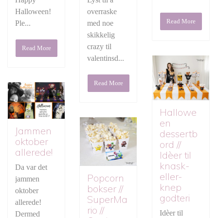
Halloween!
overraske
Read More
Ple...
med noe
skikkelig
crazy til
Read More
valentinsd...
Read More
Hallowe
en
Jammen
dessertb
oktober
ord //
allerede!
Idèer til
knask-
Da var det
eller-
Popcorn
jammen
knep
bokser //
oktober
godteri
SuperMa
allerede!
rio //
Idèer til
Dermed