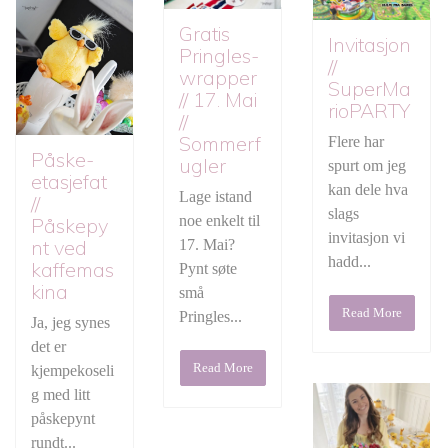
Gratis
Invitasjon
Pringles-
//
wrapper
SuperMa
// 17. Mai
rioPARTY
//
Sommerf
Flere har
Påske-
ugler
spurt om jeg
etasjefat
kan dele hva
Lage istand
//
slags
noe enkelt til
Påskepy
invitasjon vi
nt ved
17. Mai?
hadd...
kaffemas
Pynt søte
kina
små
Read More
Pringles...
Ja, jeg synes
det er
Read More
kjempekoseli
g med litt
påskepynt
rundt...