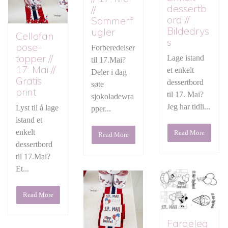
dessertb
//
ord //
Sommerf
Bildedrys
ugler
Cellofan
s
pose-
Forberedelser
topper //
Lage istand
til 17.Mai?
17. Mai //
et enkelt
Deler i dag
Gratis
dessertbord
søte
print
til 17. Mai?
sjokoladewra
Jeg har tidli...
Lyst til å lage
pper...
istand et
enkelt
Read More
Read More
dessertbord
til 17.Mai?
Et...
Read More
Fargeleg