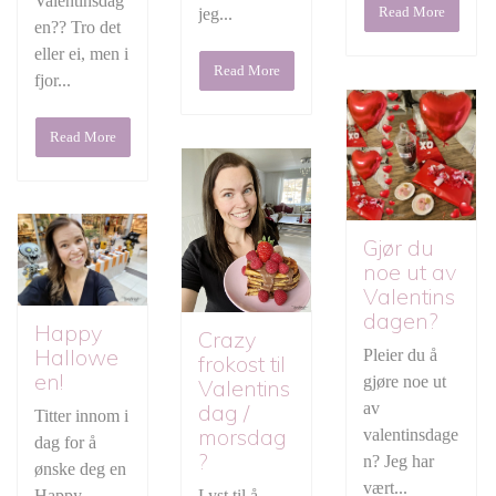
Valentinsdag
Read More
jeg...
en?? Tro det
eller ei, men i
Read More
fjor...
Read More
Gjør du
noe ut av
Valentins
dagen?
Happy
Crazy
Hallowe
Pleier du å
frokost til
en!
gjøre noe ut
Valentins
av
dag /
Titter innom i
morsdag
valentinsdage
dag for å
?
n? Jeg har
ønske deg en
vært...
Happy
Lyst til å