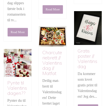
dag slippes
første bok i
Read More
romanserien
til tv...
Read More
Gratis
Charcute
poster //
riebrett //
Valentins
Valentins
dag
dag //
Matfat
Da kommer
som lovet
Deilig mat-
Pynte til
gratis print til
brett til
Valentins
Valentinsdag
Valentinsdag
dagen??
en! Jeg des...
en! Dette
Pynter du til
brettet laget