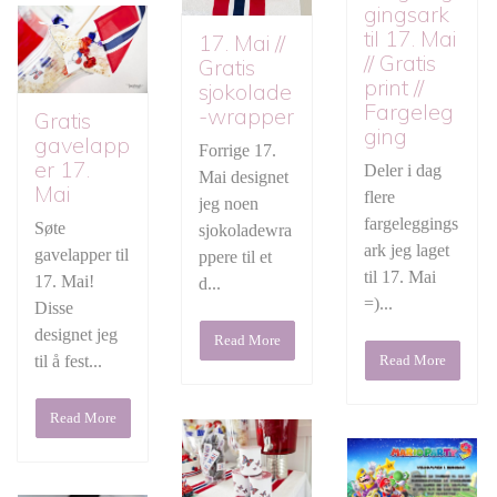
gingsark
til 17. Mai
17. Mai //
// Gratis
Gratis
print //
sjokolade
Fargeleg
-wrapper
Gratis
ging
gavelapp
Forrige 17.
er 17.
Deler i dag
Mai designet
Mai
flere
jeg noen
fargeleggings
Søte
sjokoladewra
ark jeg laget
gavelapper til
ppere til et
til 17. Mai
17. Mai!
d...
=)...
Disse
designet jeg
Read More
til å fest...
Read More
Read More