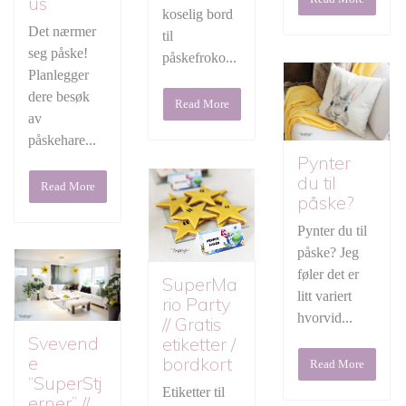
us
koselig bord
Det nærmer
til
seg påske!
påskefroko...
Planlegger
dere besøk
Read More
av
påskehare...
Pynter
du til
Read More
påske?
Pynter du til
påske? Jeg
føler det er
SuperMa
litt variert
rio Party
hvorvid...
// Gratis
Svevend
etiketter /
e
bordkort
Read More
“SuperStj
Etiketter til
erner” //