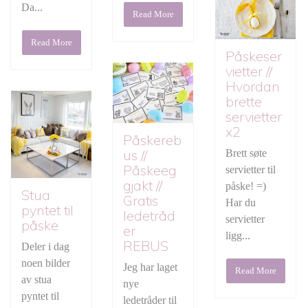
Da...
Read More
Read More
Påskeser
vietter //
Hvordan
brette
servietter
x2
Påskereb
us //
Brett søte
Påskeeg
servietter til
gjakt //
påske! =)
Stua
Gratis
Har du
pyntet til
ledetråd
servietter
påske
er
ligg...
REBUS
Deler i dag
noen bilder
Jeg har laget
Read More
av stua
nye
pyntet til
ledetråder til