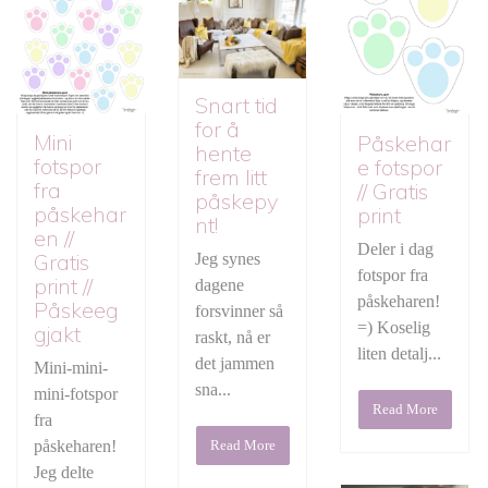
Snart tid
for å
Mini
Påskehar
hente
fotspor
e fotspor
frem litt
fra
// Gratis
påskepy
påskehar
print
nt!
en //
Deler i dag
Gratis
Jeg synes
fotspor fra
print //
dagene
påskeharen!
Påskeeg
forsvinner så
=) Koselig
gjakt
raskt, nå er
liten detalj...
det jammen
Mini-mini-
sna...
mini-fotspor
Read More
fra
påskeharen!
Read More
Jeg delte