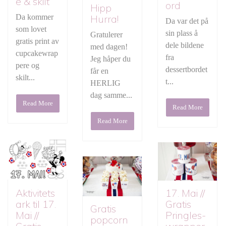
e & skilt
ord
Hipp
Da kommer
Hurra!
Da var det på
som lovet
sin plass å
Gratulerer
gratis print av
dele bildene
med dagen!
cupcakewrap
fra
Jeg håper du
pere og
dessertbordet
får en
skilt...
t...
HERLIG
dag samme...
Read More
Read More
Read More
17. Mai //
Aktivitets
Gratis
ark til 17.
Gratis
Pringles-
Mai //
popcorn