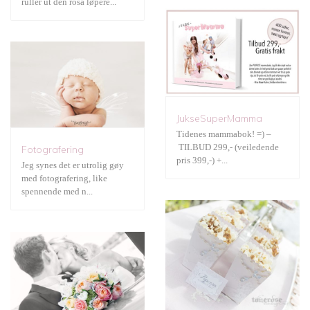
ruller ut den rosa løpere...
Gratis print
JukseSuperMamma
Tidenes mammabok! =) –
Bryllup
TILBUD 299,- (veiledende
Fotografering
pris 399,-) +...
Jeg synes det er utrolig gøy
med fotografering, like
spennende med n...