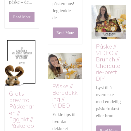
påske – de...
påskerebus!
Jeg tenkte
Read More
de...
Read More
Påske //
VIDEO //
Brunch //
Charcute
rie-brett
DIY
Påske //
Lyst til å
Borddekk
Gratis
overraske
ing //
brev fra
med en deilig
VIDEO
Påskehar
påskefrokost
en //
Enkle tips til
eller brun...
Eggjakt //
hvordan
Påskereb
dekke et
Read More