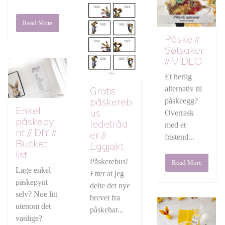
Read More
Påske //
Søtsaker
// VIDEO
Et herlig
Gratis
alternativ til
påskereb
påskeegg?
Enkel
us
Overrask
påskepy
ledetråd
med et
nt // DIY //
er //
fristend...
Bucket
Eggjakt
list
Påskerebus!
Read More
Lage enkel
Etter at jeg
påskepynt
delte det nye
selv? Noe litt
brevet fra
utenom det
påskehar...
vanlige?