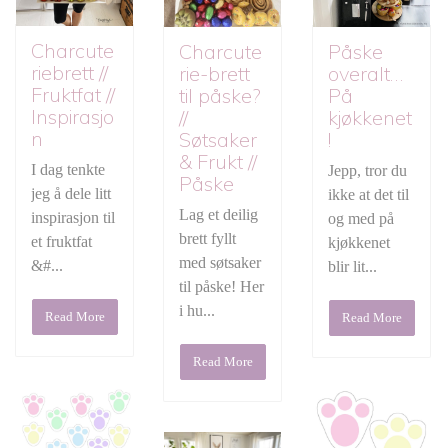
Charcute
Charcute
Påske
riebrett //
rie-brett
overalt…
Fruktfat //
til påske?
På
Inspirasjo
//
kjøkkenet
n
Søtsaker
!
& Frukt //
I dag tenkte
Jepp, tror du
Påske
jeg å dele litt
ikke at det til
Lag et deilig
inspirasjon til
og med på
brett fyllt
et fruktfat
kjøkkenet
med søtsaker
&#...
blir lit...
til påske! Her
i hu...
Read More
Read More
Read More