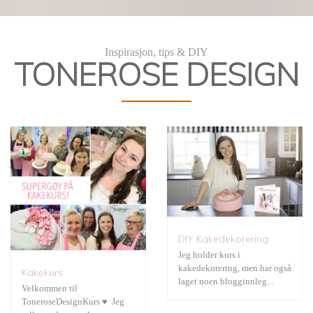
Kakekurs
DIY Kakedekorering
Inspirasjon, tips & DIY
TONEROSE DESIGN
JukseSuperMamma
DIY Kakedekorering
Jeg holder kurs i
kakedekorering, men har også
Kakekurs
Fotografering
laget noen blogginnleg...
Velkommen til
ToneroseDesignKurs ♥ Jeg