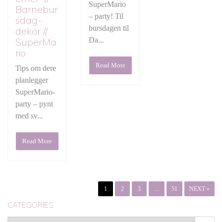
SuperMario
Barnebur
– party! Til
sdag-
bursdagen til
dekor //
SuperMa
Da...
rio
Read More
Tips om dere
planlegger
SuperMario-
party – pynt
med sv...
Read More
1
2
3
…
51
NEXT »
CATEGORIES
Categories