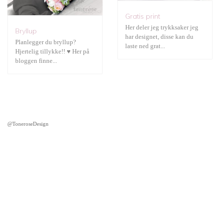
Gratis print
Her deler jeg trykksaker jeg
Bryllup
har designet, disse kan du
Planlegger du bryllup?
laste ned grat...
Hjertelig tillykke!! ♥ Her på
bloggen finne...
@ToneroseDesign