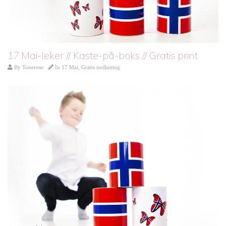
17.Mai-leker // Kaste-på-boks // Gratis print
By
Tonerose
In
17 Mai
,
Gratis nedlasting