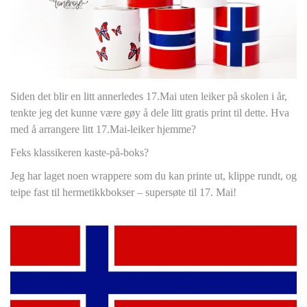
Siden det blir en litt annerledes 17.Mai uten leiker på skolen i år,
tenkte jeg det kunne være gøy å dele litt gratis print til dette. Hva
med å arrangere litt 17.Mai-leiker hjemme?
Feks klassikeren kaste-på-boks?
Jeg har laget noen wrappere som du kan printe ut, klippe rundt, og
teipe fast til hermetikkbokser – supersøte til 17. Mai!