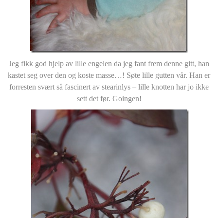
Jeg fikk god hjelp av lille engelen da jeg fant frem denne gitt, han
kastet seg over den og koste masse…! Søte lille gutten vår. Han er
forresten svært så fascinert av stearinlys – lille knotten har jo ikke
sett det før. Goingen!