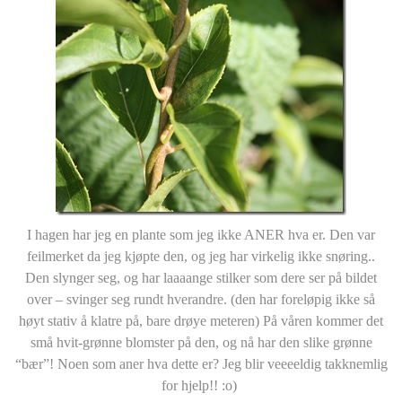
I hagen har jeg en plante som jeg ikke ANER hva er. Den var
feilmerket da jeg kjøpte den, og jeg har virkelig ikke snøring..
Den slynger seg, og har laaaange stilker som dere ser på bildet
over – svinger seg rundt hverandre. (den har foreløpig ikke så
høyt stativ å klatre på, bare drøye meteren) På våren kommer det
små hvit-grønne blomster på den, og nå har den slike grønne
“bær”! Noen som aner hva dette er? Jeg blir veeeeldig takknemlig
for hjelp!! :o)