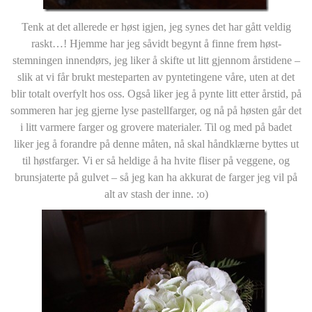
Tenk at det allerede er høst igjen, jeg synes det har gått veldig
raskt…! Hjemme har jeg såvidt begynt å finne frem høst-
stemningen innendørs, jeg liker å skifte ut litt gjennom årstidene –
slik at vi får brukt mesteparten av pyntetingene våre, uten at det
blir totalt overfylt hos oss. Også liker jeg å pynte litt etter årstid, på
sommeren har jeg gjerne lyse pastellfarger, og nå på høsten går det
i litt varmere farger og grovere materialer. Til og med på badet
liker jeg å forandre på denne måten, nå skal håndklærne byttes ut
til høstfarger. Vi er så heldige å ha hvite fliser på veggene, og
brunsjaterte på gulvet – så jeg kan ha akkurat de farger jeg vil på
alt av stash der inne. :o)