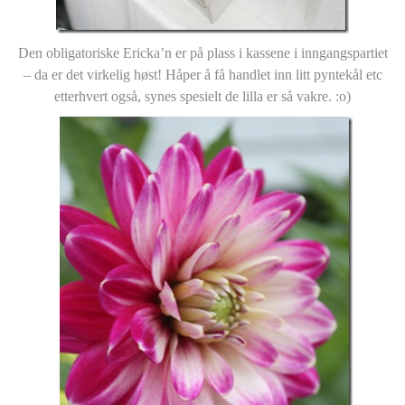
Den obligatoriske Ericka’n er på plass i kassene i inngangspartiet
– da er det virkelig høst! Håper å få handlet inn litt pyntekål etc
etterhvert også, synes spesielt de lilla er så vakre. :o)