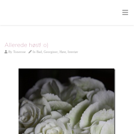
Allerede høst! :o)
By
Tonerose
In
Bad
,
Georginer
,
Høst
,
Interiør