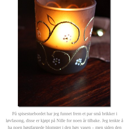
På spisestuebordet har jeg funnet frem et par små brikker i
løvfasong, disse er kjøpt på Nille for noen år tilbake. Jeg tenkte å
ha noen høstfargede blomster i den høy vasen – men siden den