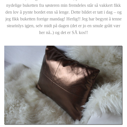
nydelige buketten fra søsteren min fremdeles står så vakkert fikk
den lov å pynte bordet enn så lenge. Dette bildet er tatt i dag – og
jeg fikk buketten forrige mandag! Herlig!! Jeg har begynt å tenne
stearinlys igjen, selv midt på dagen (det er jo en smule grått vær
her nå..) og det er SÅ kos!!