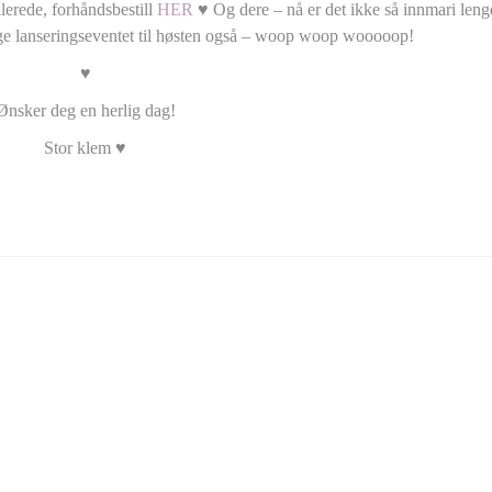
llerede, forhåndsbestill
HER
♥ Og dere – nå er det ikke så innmari lenge
gge lanseringseventet til høsten også – woop woop wooooop!
♥
Ønsker deg en herlig dag!
Stor klem ♥