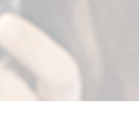
JukseSuperMamma