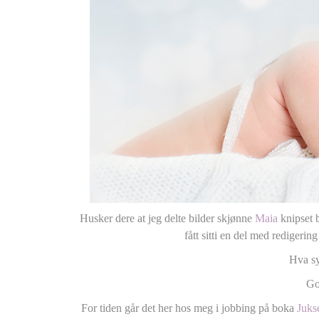
Husker dere at jeg delte bilder skjønne
Maia
knipset b
fått sitti en del med redigering
Hva sy
Go
For tiden går det her hos meg i jobbing på boka
Juk