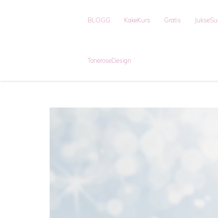
BLOGG
KakeKurs
Gratis
JukseS
ToneroseDesign