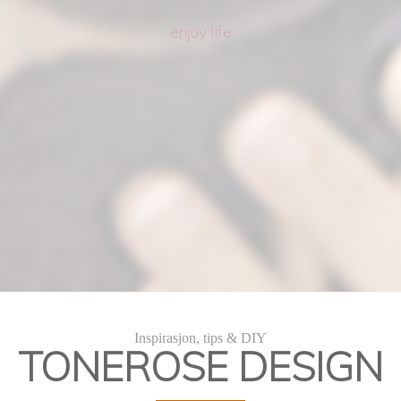
enjoy life
DIY Kakedekorering
Inspirasjon, tips & DIY
TONEROSE DESIGN