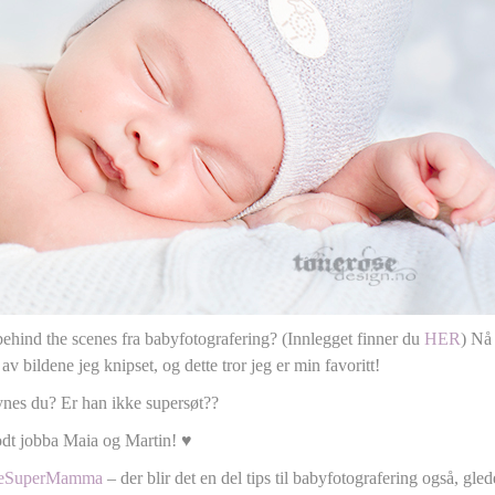
ehind the scenes fra babyfotografering? (Innlegget finner du
HER
) Nå 
 av bildene jeg knipset, og dette tror jeg er min favoritt!
nes du? Er han ikke supersøt??
dt jobba Maia og Martin! ♥
seSuperMamma
– der blir det en del tips til babyfotografering også, gle