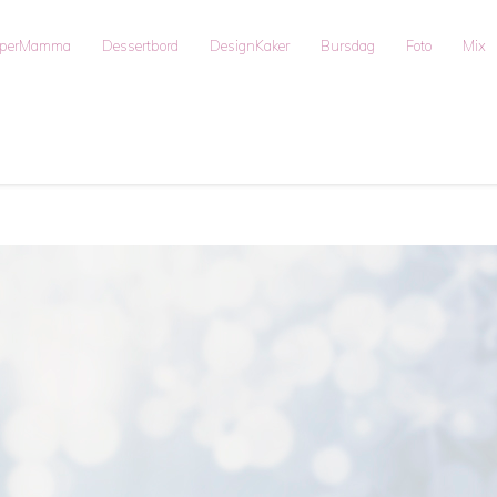
uperMamma
Dessertbord
DesignKaker
Bursdag
Foto
Mix