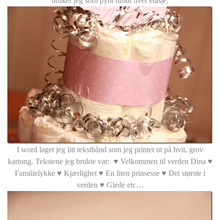
bruker jeg som pynt rundt hver etasje.
I word laget jeg litt tekstbånd som jeg printet ut på hvit, grov
kartong. Tekstene jeg brukte var: ♥ Velkommen til verden Dina ♥
Familielykke ♥ Kjærlighet ♥ En liten prinsesse ♥ Det største i
verden ♥ Glede etc…