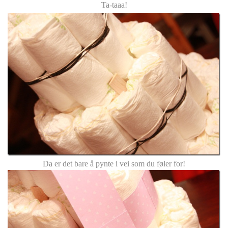
Ta-taaa!
Da er det bare å pynte i vei som du føler for!