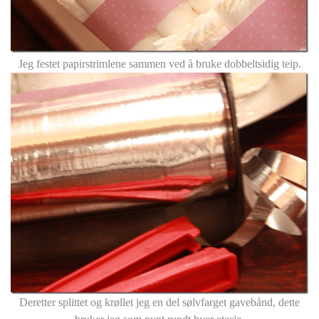
Jeg festet papirstrimlene sammen ved å bruke dobbeltsidig teip.
Deretter splittet og krøllet jeg en del sølvfarget gavebånd, dette