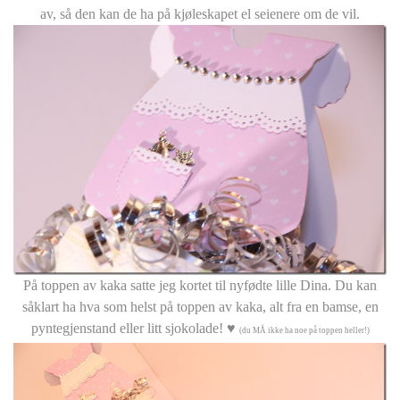
av, så den kan de ha på kjøleskapet el seienere om de vil.
På toppen av kaka satte jeg kortet til nyfødte lille Dina. Du kan
såklart ha hva som helst på toppen av kaka, alt fra en bamse, en
pyntegjenstand eller litt sjokolade! ♥
(du MÅ ikke ha noe på toppen heller!)