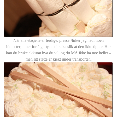
Når alle etasjene er ferdige, presser/lirker jeg nedi noen
blomsterpinner for å gi støtte til kaka slik at den ikke tipper. Her
kan du bruke akkurat hva du vil, og du MÅ ikke ha noe heller –
men litt støtte er kjekt under transporten.