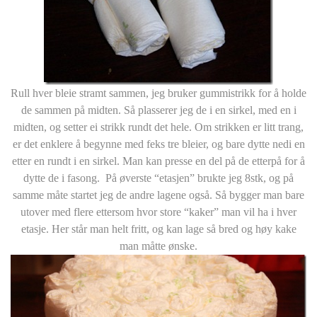
Rull hver bleie stramt sammen, jeg bruker gummistrikk for å holde
de sammen på midten. Så plasserer jeg de i en sirkel, med en i
midten, og setter ei strikk rundt det hele. Om strikken er litt trang,
er det enklere å begynne med feks tre bleier, og bare dytte nedi en
etter en rundt i en sirkel. Man kan presse en del på de etterpå for å
dytte de i fasong. På øverste “etasjen” brukte jeg 8stk, og på
samme måte startet jeg de andre lagene også. Så bygger man bare
utover med flere ettersom hvor store “kaker” man vil ha i hver
etasje. Her står man helt fritt, og kan lage så bred og høy kake
man måtte ønske.