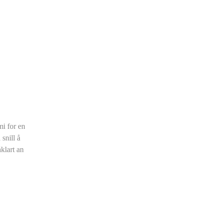
mi for en
snill å
klart an