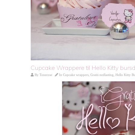
Cupcake Wrappere til Hello Kitty bursd
By
Tonerose
In
Cupcake wrappers
,
Gratis nedlasting
,
Hello Kitty B