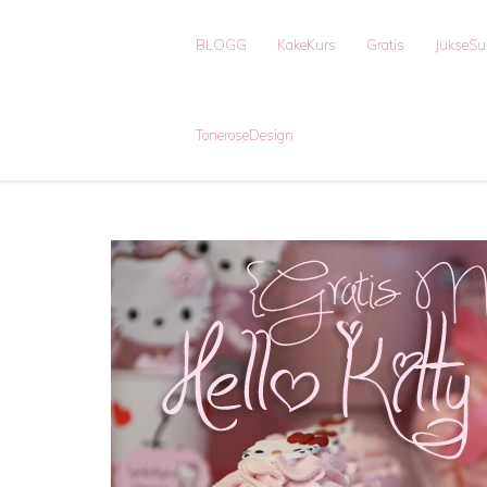
BLOGG
KakeKurs
Gratis
JukseS
ToneroseDesign