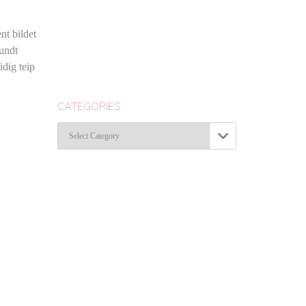
nt bildet
rundt
dig teip
CATEGORIES
Categories
