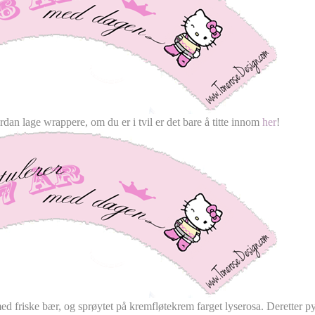
rdan lage wrappere, om du er i tvil er det bare å titte innom
her
!
med friske bær, og sprøytet på kremfløtekrem farget lyserosa. Deretter py