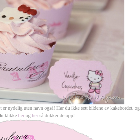
t er nydelig uten navn også! Har du ikke sett bildene av kakebordet, og 
 du klikke
her
og
her
så dukker de opp!