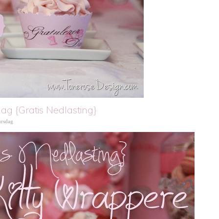
ag {Gratis Nedlasting}
ursdag