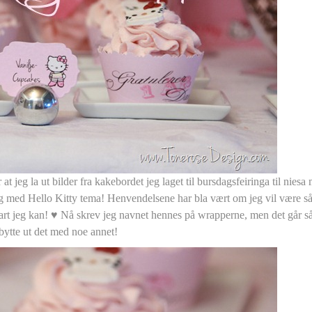
t jeg la ut bilder fra kakebordet jeg laget til bursdagsfeiringa til niesa 
og med Hello Kitty tema! Henvendelsene har bla vært om jeg vil være så 
lart jeg kan! ♥ Nå skrev jeg navnet hennes på wrapperne, men det går så
bytte ut det med noe annet!