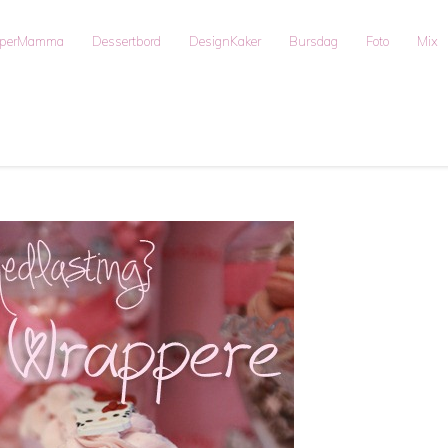
uperMamma
Dessertbord
DesignKaker
Bursdag
Foto
Mix