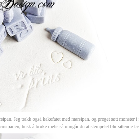
rsipan. Jeg trakk også kakefatet med marsipan, og preget søtt mønster i 
rsipanen, husk å bruke melis så unngår du at stempelet blir sittende fa