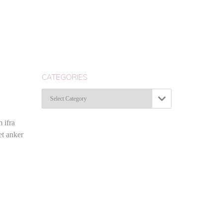
CATEGORIES
Categories

 ifra
et anker