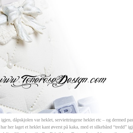
igjen, dåpskjolen var heklet, serviettringene heklet etc – og dermed pas
 har her laget et heklet kant øverst på kaka, med et silkebånd “tredd” i