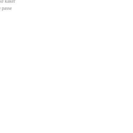
ike kaker
e passe