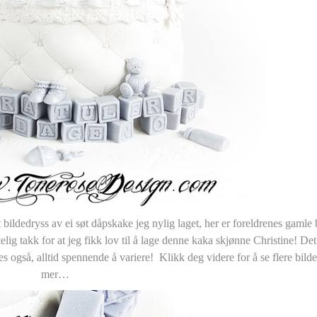
ildedryss av ei søt dåpskake jeg nylig laget, her er foreldrenes gamle
telig takk for at jeg fikk lov til å lage denne kaka skjønne Christine! Det
es også, alltid spennende å variere! Klikk deg videre for å se flere bilde
mer…