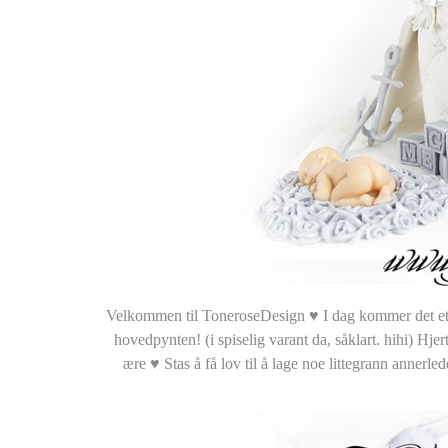
Velkommen til ToneroseDesign ♥ I dag kommer det et b
hovedpynten! (i spiselig varant da, såklart. hihi) Hjer
ære ♥ Stas å få lov til å lage noe littegrann annerled