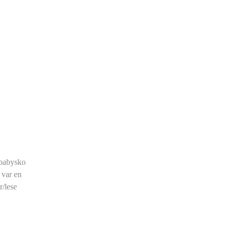
 babysko
 var en
r/lese