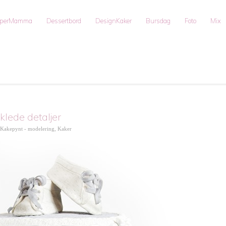
uperMamma
Dessertbord
DesignKaker
Bursdag
Foto
Mix
lede detaljer
Kakepynt - modelering
,
Kaker