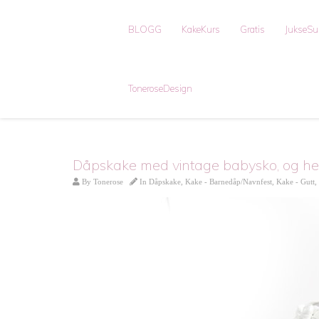
BLOGG
KakeKurs
Gratis
JukseS
ToneroseDesign
Dåpskake med vintage babysko, og hek
By
Tonerose
In
Dåpskake
,
Kake - Barnedåp/Navnfest
,
Kake - Gutt
,