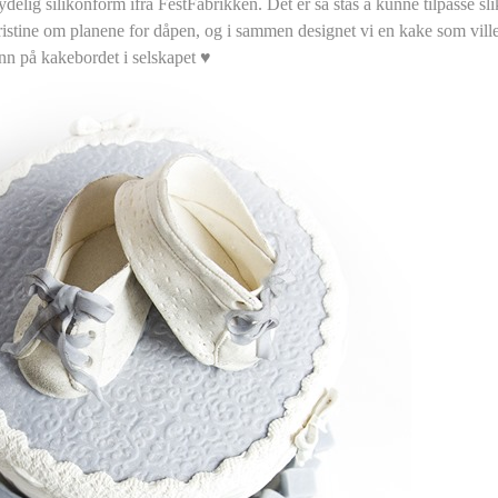
delig silikonform ifra FestFabrikken. Det er så stas å kunne tilpasse sl
ristine om planene for dåpen, og i sammen designet vi en kake som vill
 inn på kakebordet i selskapet ♥