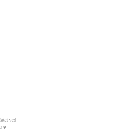
fatet ved
st ♥