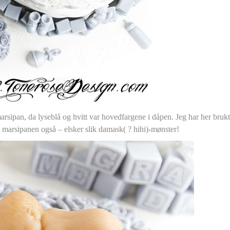
arsipan, da lyseblå og hvitt var hovedfargene i dåpen. Jeg har her bruk
i marsipanen også – elsker slik damask( ? hihi)-mønster!