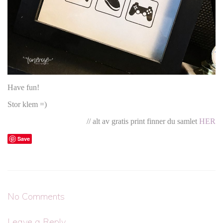
Have fun!
Stor klem =)
// alt av gratis print finner du samlet
HER
Save
No Comments
Leave a Reply