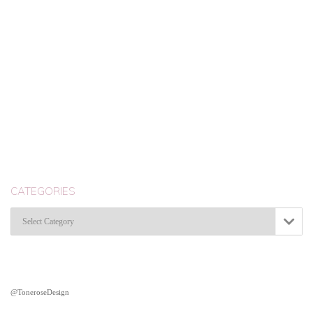
CATEGORIES
Categories

@ToneroseDesign