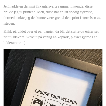
Jeg hadde en del små firkanta svarte rammer liggende, disse
brukte jeg til printene. Men, disse har en litt snodig størrelse,
dermed tenkte jeg det kunne være greit å dele print i størrelsen a4
isteden.
Klikk på bildet over et par ganger, da blir det større og egner seg
fint til utskrift. Skriv ut på vanlig a4 kopiark, plasser gjerne i en
bilderamme =)