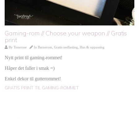
Gaming-rom // Choose your weapon // Gratis
print
By
Tonerose
In
Barnerom
,
Gratis nedlasting
,
Hus & oppussing
Nytt print til gaming-rommet!
Håper det faller i smak =)
Enkel dekor til gutterommet!
GRATIS PRINT TIL GAMING-ROMMET