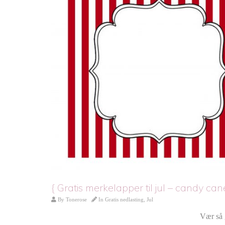
{ Gratis merkelapper til jul – candy cane
By
Tonerose
In
Gratis nedlasting
,
Jul
Vær så g