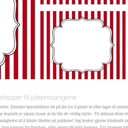
elapper til julepresangene
rrelse. Deretter høyreklikker du på det for å printe ut eller lagre til sener
lige kopiark er såpass tynne at da blir de veldig myke. Til akkurat disse e
ligheten til å klistre direkte på pakkene! Jeg bruker gjerne klistreark (a
 hvit kartong fra Panduro, eller annen litt tykk kartong. Evt fungerer fe