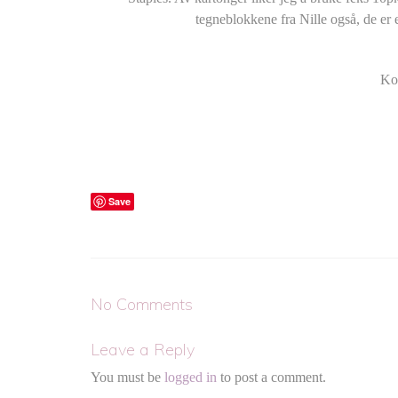
tegneblokkene fra Nille også, de er 
Kos
Save
No Comments
Leave a Reply
You must be
logged in
to post a comment.