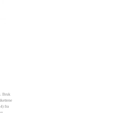
e. Bruk
tikettene
4) fra
ks