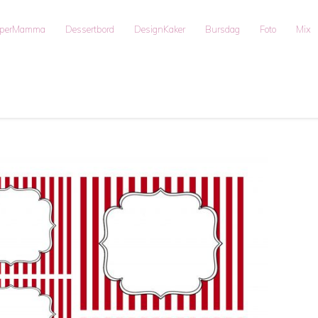
uperMamma
Dessertbord
DesignKaker
Bursdag
Foto
Mix