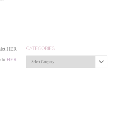
CATEGORIES
amlet HER
Categories
r du
HER
