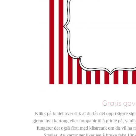
Gratis gav
Klikk på bildet over slik at du får det opp i større stø
gjerne hvit kartong eller fotopapir til å printe på, van
fungerer det også flott med klistreark om du vil ha mu
Staples. Av kartonger liker jeg å bruke feks 10pk