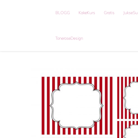
BLOGG
KakeKurs
Gratis
JukseS
ToneroseDesign