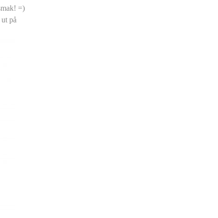
 smak! =)
 ut på