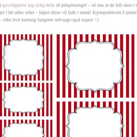
å
gavelappene jeg nylig delte
til julepresanger – så stas at de falt sånn i
er i litt ulike stiler – håper disse vil falle i smak! Kjempelettvint å printe
 – eller hvit kartong fungerer selvsagt også supert =)