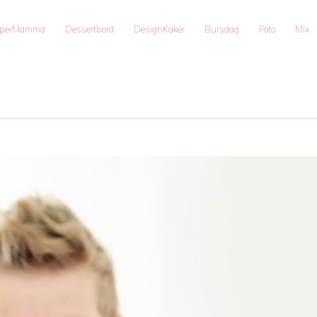
uperMamma
Dessertbord
DesignKaker
Bursdag
Foto
Mix