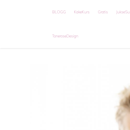
BLOGG
KakeKurs
Gratis
JukseS
ToneroseDesign