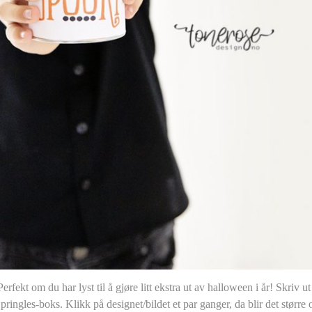
rfekt om du har lyst til å gjøre litt ekstra ut av halloween i år! Skriv ut
n pringles-boks. Klikk på designet/bildet et par ganger, da blir det større