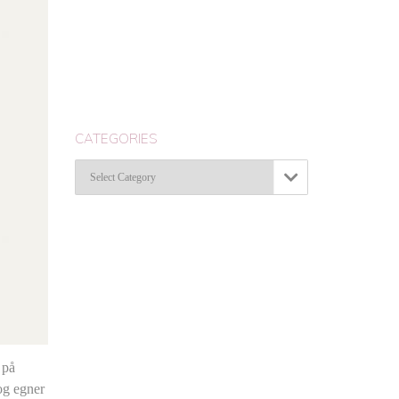
CATEGORIES
Categories

 på
 og egner