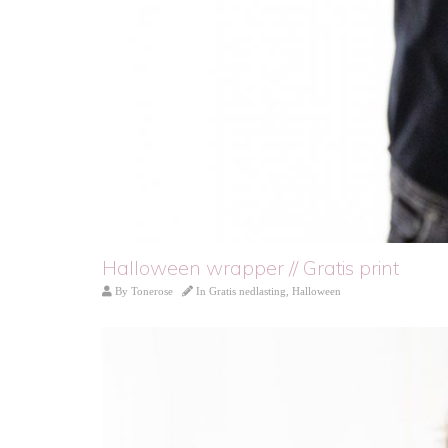
Halloween wrapper // Gratis print
By
Tonerose
In
Gratis nedlasting
,
Halloween