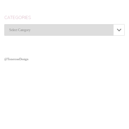
CATEGORIES
Categories

@ToneroseDesign