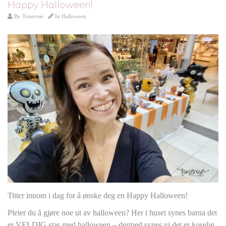
Happy Halloween!
By
Tonerose
In
Halloween
Titter innom i dag for å ønske deg en Happy Halloween!
Pleier du å gjøre noe ut av halloween? Her i huset synes barna det
er VELDIG stas med halloween – dermed synes vi det er koselig