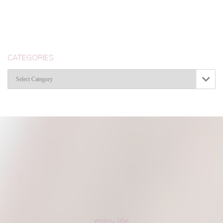
CATEGORIES
Categories

enjoy life