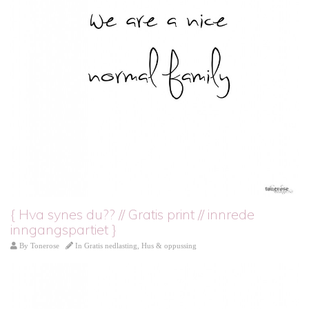
{ Hva synes du?? // Gratis print // innrede
inngangspartiet }
By
Tonerose
In
Gratis nedlasting
,
Hus & oppussing