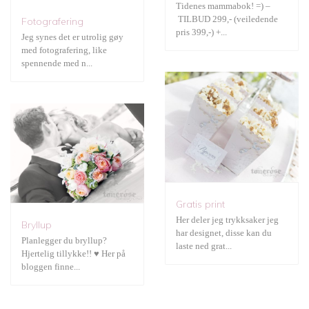
Tidenes mammabok! =) –
Bryllup
TILBUD 299,- (veiledende
Fotografering
pris 399,-) +...
Jeg synes det er utrolig gøy
med fotografering, like
spennende med n...
Gratis print
Her deler jeg trykksaker jeg
Bryllup
har designet, disse kan du
Planlegger du bryllup?
laste ned grat...
Hjertelig tillykke!! ♥ Her på
bloggen finne...