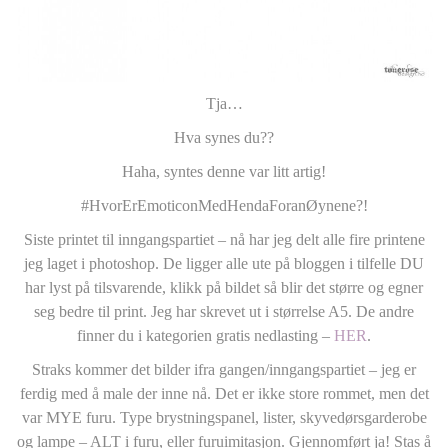
Tja…
Hva synes du??
Haha, syntes denne var litt artig!
#HvorErEmoticonMedHendaForanØynene?!
Siste printet til inngangspartiet – nå har jeg delt alle fire printene
jeg laget i photoshop. De ligger alle ute på bloggen i tilfelle DU
har lyst på tilsvarende, klikk på bildet så blir det større og egner
seg bedre til print. Jeg har skrevet ut i størrelse A5. De andre
finner du i kategorien gratis nedlasting –
HER
.
Straks kommer det bilder ifra gangen/inngangspartiet – jeg er
ferdig med å male der inne nå. Det er ikke store rommet, men det
var MYE furu. Type brystningspanel, lister, skyvedørsgarderobe
og lampe – ALT i furu, eller furuimitasjon. Gjennomført ja! Stas å