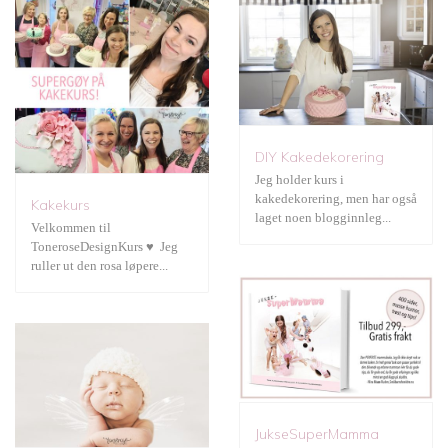
JukseSuperMamma
DIY Kakedekorering
Jeg holder kurs i
kakedekorering, men har også
Kakekurs
Fotografering
laget noen blogginnleg...
Velkommen til
ToneroseDesignKurs ♥ Jeg
ruller ut den rosa løpere...
Gratis print
JukseSuperMamma