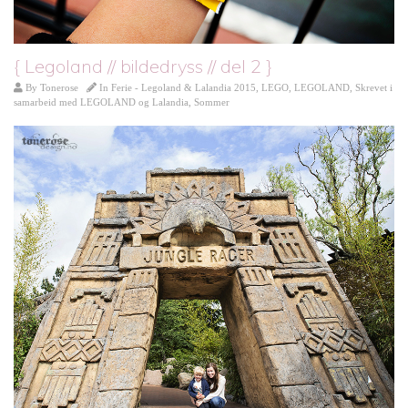
{ Legoland // bildedryss // del 2 }
By
Tonerose
In
Ferie - Legoland & Lalandia 2015
,
LEGO
,
LEGOLAND
,
Skrevet i
samarbeid med LEGOLAND og Lalandia
,
Sommer