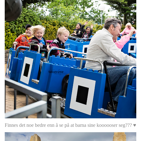
Finnes det noe bedre enn å se på at barna sine koooooser seg??? ♥