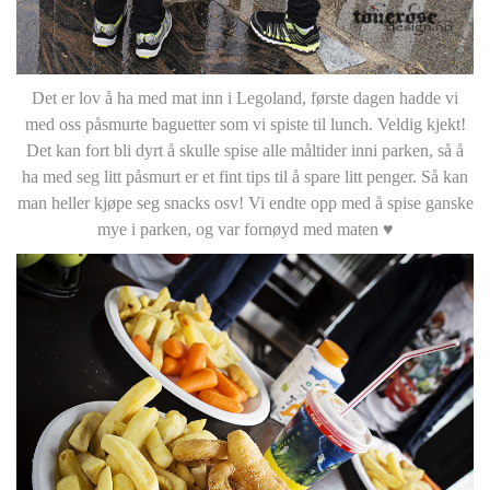
Det er lov å ha med mat inn i Legoland, første dagen hadde vi
med oss påsmurte baguetter som vi spiste til lunch. Veldig kjekt!
Det kan fort bli dyrt å skulle spise alle måltider inni parken, så å
ha med seg litt påsmurt er et fint tips til å spare litt penger. Så kan
man heller kjøpe seg snacks osv! Vi endte opp med å spise ganske
mye i parken, og var fornøyd med maten ♥