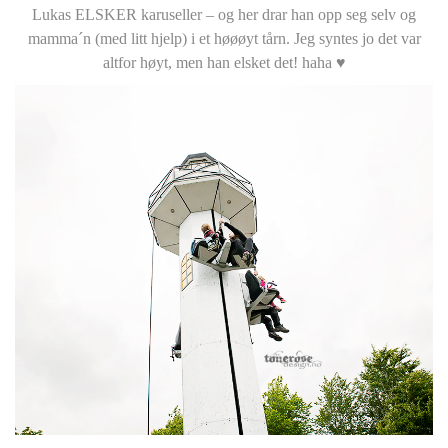
Lukas ELSKER karuseller – og her drar han opp seg selv og
mamma´n (med litt hjelp) i et høøøyt tårn. Jeg syntes jo det var
altfor høyt, men han elsket det! haha ♥