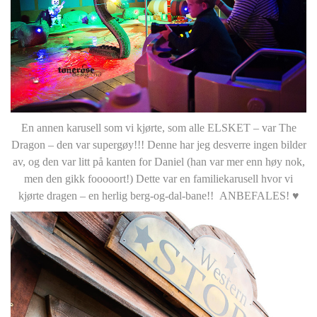
En annen karusell som vi kjørte, som alle ELSKET – var The
Dragon – den var supergøy!!! Denne har jeg desverre ingen bilder
av, og den var litt på kanten for Daniel (han var mer enn høy nok,
men den gikk fooooort!) Dette var en familiekarusell hvor vi
kjørte dragen – en herlig berg-og-dal-bane!! ANBEFALES! ♥