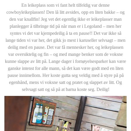
En leikeplass som vi fant helt tilfeldig var denne
cowboyleikeplassen! Den lå litt avsides, opp en liten bakke – og
den var knallfin! Jeg vet det egentlig ikke er leikeplasser man
planlegger å tilbringe tid på når man er i Legoland – men her
syntes vi det var kjempedeilig å ta en pause!! Det var ikke så
lange tiden vi var her, det gikk jo mest i karuseller selvsagt – men
deilig med en pause. Det var få mennesker her, og leikeplassen
var oversiktelig og fin – og med mange benker som de voksne
kunne slappe av litt på. Lange dager i fornøyelsesparker kan være
ganske intenst for alle mann, så det kan være godt med en liten
pause innimellom. Her koste gutta seg veldig med å styre på på
egenhånd, mens vi voksne satt og pratet og slappet av litt. Og
selvsagt satt og så på at barna koste seg. Deilig!