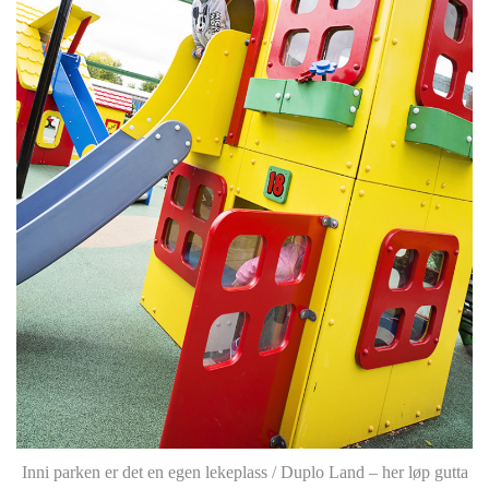
Inni parken er det en egen lekeplass / Duplo Land – her løp gutta