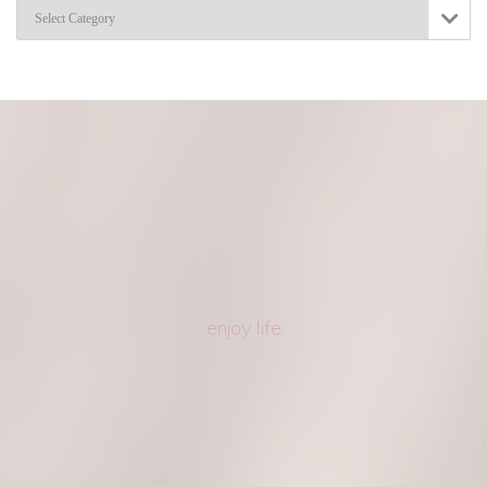
Categories

enjoy life