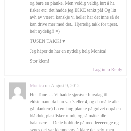
og bare en planke. Men veldig veldig lurt å ha
fisker etc, det hadde jeg IKKE tenkt på! Og litt
avh av været, kanskje vi heller har det inne så de
kan drive mer med det.. Hjertelig takk for tipset,
helt nydelig!! =)
TUSEN TAKK! ♥
Jeg håper du har en nydelig helg Monica!
Stor klem!
Log in to Reply
Monica
on August 9, 2012
Hei Tone…. Vi hadde sjørøver bursdag til
eldstemann da han var 3 eller 4, og da måtte alle
gå planken:) La en lang planke på gulvet oppå en
blå duk, plastfisker rundt, og så måtte alle
balansere… Dette holdt de på med leeeeenge og
synes det var kjempegøy å klare det selv, men