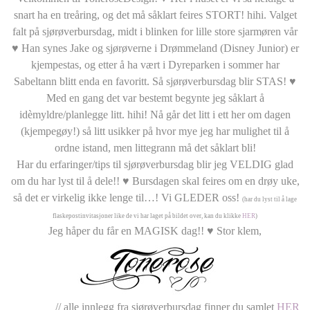
snart ha en treåring, og det må såklart feires STORT! hihi. Valget
falt på sjørøverbursdag, midt i blinken for lille store sjarmøren vår
♥ Han synes Jake og sjørøverne i Drømmeland (Disney Junior) er
kjempestas, og etter å ha vært i Dyreparken i sommer har
Sabeltann blitt enda en favoritt. Så sjørøverbursdag blir STAS! ♥
Med en gang det var bestemt begynte jeg såklart å
idèmyldre/planlegge litt. hihi! Nå går det litt i ett her om dagen
(kjempegøy!) så litt usikker på hvor mye jeg har mulighet til å
ordne istand, men littegrann må det såklart bli!
Har du erfaringer/tips til sjørøverbursdag blir jeg VELDIG glad
om du har lyst til å dele!! ♥ Bursdagen skal feires om en drøy uke,
så det er virkelig ikke lenge til…! Vi GLEDER oss!
(har du lyst til å lage
flaskepostinvitasjoner like de vi har laget på bildet over, kan du klikke
HER
)
Jeg håper du får en MAGISK dag!! ♥ Stor klem,
// alle innlegg fra sjørøverbursdag finner du samlet
HER