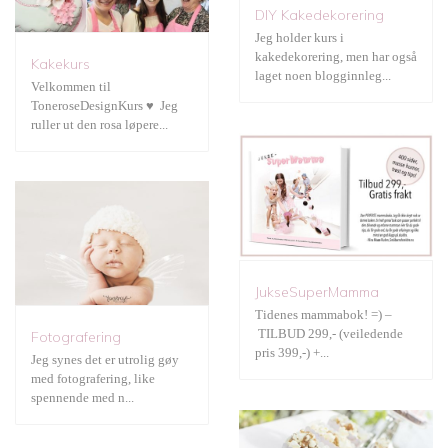
JukseSuperMamma
DIY Kakedekorering
Jeg holder kurs i
kakedekorering, men har også
Kakekurs
Fotografering
laget noen blogginnleg...
Velkommen til
ToneroseDesignKurs ♥ Jeg
ruller ut den rosa løpere...
Gratis print
JukseSuperMamma
Tidenes mammabok! =) –
Bryllup
TILBUD 299,- (veiledende
Fotografering
pris 399,-) +...
Jeg synes det er utrolig gøy
med fotografering, like
spennende med n...