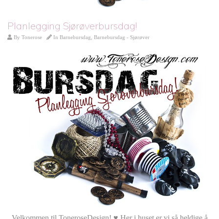
Planlegging Sjørøverbursdag!
By
Tonerose
In
Barnebursdag
,
Barnebursdag - Sjørøver
Velkommen til ToneroseDesign! ♥ Her i huset er vi så heldige å