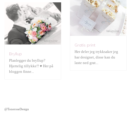
Gratis print
Her deler jeg trykksaker jeg
Bryllup
har designet, disse kan du
Planlegger du bryllup?
laste ned grat...
Hjertelig tillykke!! ♥ Her på
bloggen finne...
@ToneroseDesign