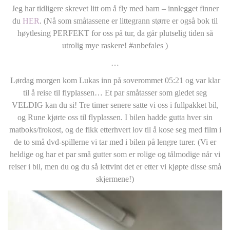
Jeg har tidligere skrevet litt om å fly med barn – innlegget finner
du
HER
. (Nå som småtassene er littegrann større er også bok til
høytlesing PERFEKT for oss på tur, da går plutselig tiden så
utrolig mye raskere! #anbefales )
…
Lørdag morgen kom Lukas inn på soverommet 05:21 og var klar
til å reise til flyplassen… Et par småtasser som gledet seg
VELDIG kan du si! Tre timer senere satte vi oss i fullpakket bil,
og Rune kjørte oss til flyplassen. I bilen hadde gutta hver sin
matboks/frokost, og de fikk etterhvert lov til å kose seg med film i
de to små dvd-spillerne vi tar med i bilen på lengre turer. (Vi er
heldige og har et par små gutter som er rolige og tålmodige når vi
reiser i bil, men du og du så lettvint det er etter vi kjøpte disse små
skjermene!)