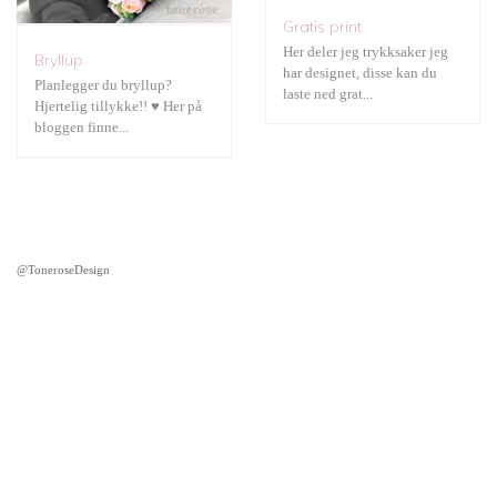
Gratis print
Her deler jeg trykksaker jeg
Bryllup
har designet, disse kan du
Planlegger du bryllup?
laste ned grat...
Hjertelig tillykke!! ♥ Her på
bloggen finne...
@ToneroseDesign