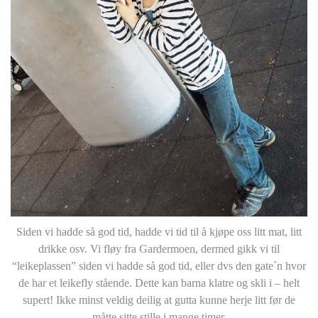
Siden vi hadde så god tid, hadde vi tid til å kjøpe oss litt mat, litt
drikke osv. Vi fløy fra Gardermoen, dermed gikk vi til
“leikeplassen” siden vi hadde så god tid, eller dvs den gate´n hvor
de har et leikefly stående. Dette kan barna klatre og skli i – helt
supert! Ikke minst veldig deilig at gutta kunne herje litt før de
måtte sitte stille i mange timer.