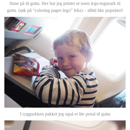
finne på til gutta. Her har jeg printet ut noen lego-tegneark til
gutta. (søk på “coloring pages lego” feks) – alltid like populært!
I ryggsekken pakket jeg også et lite penal til gutta