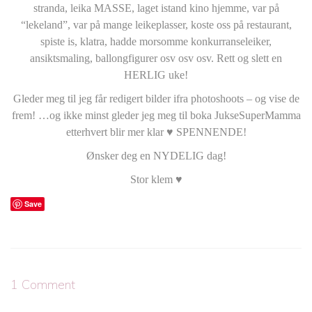
stranda, leika MASSE, laget istand kino hjemme, var på
“lekeland”, var på mange leikeplasser, koste oss på restaurant,
spiste is, klatra, hadde morsomme konkurranseleiker,
ansiktsmaling, ballongfigurer osv osv osv. Rett og slett en
HERLIG uke!
Gleder meg til jeg får redigert bilder ifra photoshoots – og vise de
frem! …og ikke minst gleder jeg meg til boka JukseSuperMamma
etterhvert blir mer klar ♥ SPENNENDE!
Ønsker deg en NYDELIG dag!
Stor klem ♥
Save
1 Comment