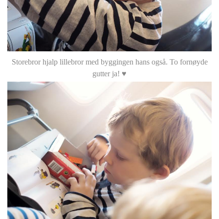
Storebror hjalp lillebror med byggingen hans også. To fornøyde
gutter ja! ♥