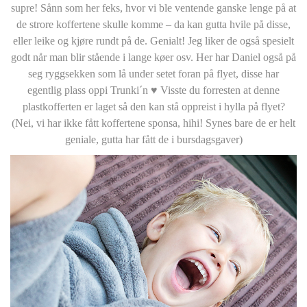
supre! Sånn som her feks, hvor vi ble ventende ganske lenge på at
de strore koffertene skulle komme – da kan gutta hvile på disse,
eller leike og kjøre rundt på de. Genialt! Jeg liker de også spesielt
godt når man blir stående i lange køer osv. Her har Daniel også på
seg ryggsekken som lå under setet foran på flyet, disse har
egentlig plass oppi Trunki´n ♥ Visste du forresten at denne
plastkofferten er laget så den kan stå oppreist i hylla på flyet?
(Nei, vi har ikke fått koffertene sponsa, hihi! Synes bare de er helt
geniale, gutta har fått de i bursdagsgaver)