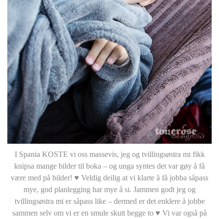
I Spania KOSTE vi oss massevis, jeg og tvillingsøstra mi fikk
knipsa mange bilder til boka – og unga syntes det var gøy å få
være med på bilder! ♥ Veldig deilig at vi klarte å få jobba såpass
mye, god planlegging har mye å si. Jammen godt jeg og
tvillingsøstra mi er såpass like – dermed er det enklere å jobbe
sammen selv om vi er en smule skutt begge to ♥ Vi var også på