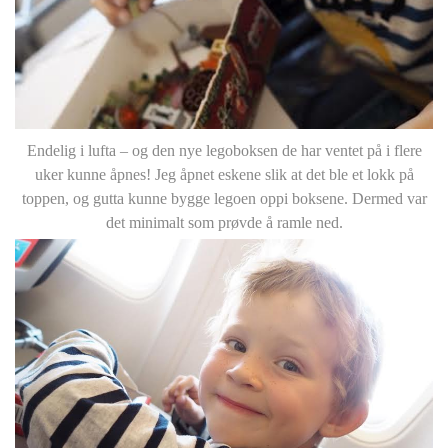
Endelig i lufta – og den nye legoboksen de har ventet på i flere
uker kunne åpnes! Jeg åpnet eskene slik at det ble et lokk på
toppen, og gutta kunne bygge legoen oppi boksene. Dermed var
det minimalt som prøvde å ramle ned.