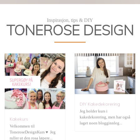
Kakekurs
DIY Kakedekorering
Inspirasjon, tips & DIY
TONEROSE DESIGN
JukseSuperMamma
DIY Kakedekorering
Jeg holder kurs i
kakedekorering, men har også
Kakekurs
Fotografering
laget noen blogginnleg...
Velkommen til
ToneroseDesignKurs ♥ Jeg
ruller ut den rosa løpere...