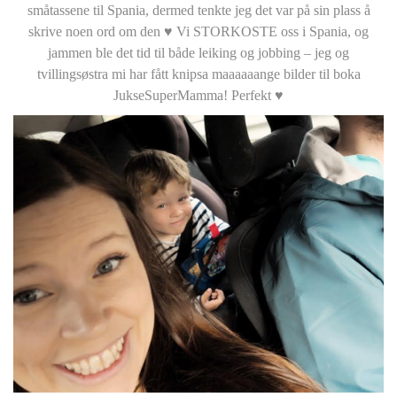
småtassene til Spania, dermed tenkte jeg det var på sin plass å
skrive noen ord om den ♥ Vi STORKOSTE oss i Spania, og
jammen ble det tid til både leiking og jobbing – jeg og
tvillingsøstra mi har fått knipsa maaaaaange bilder til boka
JukseSuperMamma! Perfekt ♥