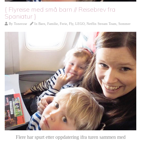
{ Flyreise med små barn // Reisebrev fra
Spaniatur }
By
Tonerose
In
Barn
,
Familie
,
Ferie
,
Fly
,
LEGO
,
Netflix Stream Team
,
Sommer
Flere har spurt etter oppdatering ifra turen sammen med