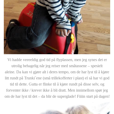
Vi hadde veeeeldig god tid på flyplassen, men jeg synes det er
utrolig behagelig når jeg reiser med småtassene – spesielt
aleine. Da kan vi gjøre alt i deres tempo, om de har lyst til å kjøre
litt rundt på Trunki´ene (små trillekofferter i plast) el så har vi god
tid til dette. Gutta er flinke til å kjøre rundt på disse selv, og
forventer ikke / krever ikke å bli dratt. Men innimellom spør jeg
om de har lyst til det – da blir de superglade! Fiiiin start på dagen!