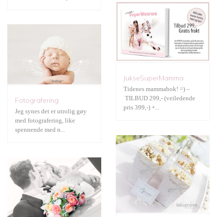
Gratis print
JukseSuperMamma
Tidenes mammabok! =) –
Bryllup
TILBUD 299,- (veiledende
Fotografering
pris 399,-) +...
Jeg synes det er utrolig gøy
med fotografering, like
spennende med n...