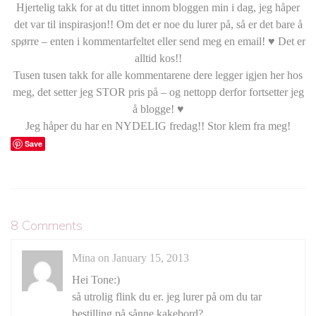
Hjertelig takk for at du tittet innom bloggen min i dag, jeg håper
det var til inspirasjon!! Om det er noe du lurer på, så er det bare å
spørre – enten i kommentarfeltet eller send meg en email! ♥ Det er
alltid kos!!
Tusen tusen takk for alle kommentarene dere legger igjen her hos
meg, det setter jeg STOR pris på – og nettopp derfor fortsetter jeg
å blogge! ♥
Jeg håper du har en NYDELIG fredag!! Stor klem fra meg!
Save
8 Comments
Mina on January 15, 2013
Hei Tone:)
så utrolig flink du er. jeg lurer på om du tar
bestilling på sånne kakebord?