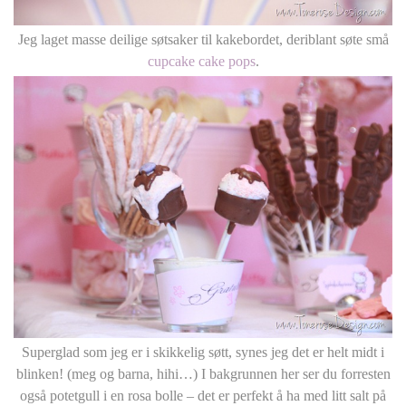
Jeg laget masse deilige søtsaker til kakebordet, deriblant søte små
cupcake cake pops
.
Superglad som jeg er i skikkelig søtt, synes jeg det er helt midt i
blinken! (meg og barna, hihi…) I bakgrunnen her ser du forresten
også potetgull i en rosa bolle – det er perfekt å ha med litt salt på