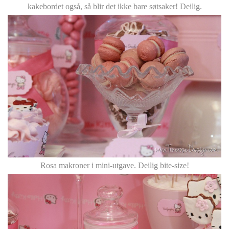
kakebordet også, så blir det ikke bare søtsaker! Deilig.
Rosa makroner i mini-utgave. Deilig bite-size!