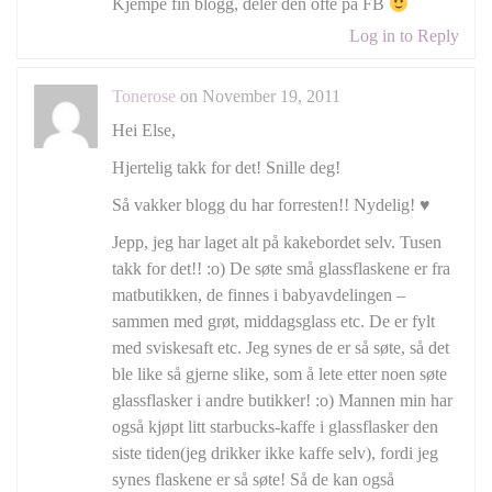
Kjempe fin blogg, deler den ofte på FB
Log in to Reply
Tonerose
on November 19, 2011
Hei Else,
Hjertelig takk for det! Snille deg!
Så vakker blogg du har forresten!! Nydelig! ♥
Jepp, jeg har laget alt på kakebordet selv. Tusen
takk for det!! :o) De søte små glassflaskene er fra
matbutikken, de finnes i babyavdelingen –
sammen med grøt, middagsglass etc. De er fylt
med sviskesaft etc. Jeg synes de er så søte, så det
ble like så gjerne slike, som å lete etter noen søte
glassflasker i andre butikker! :o) Mannen min har
også kjøpt litt starbucks-kaffe i glassflasker den
siste tiden(jeg drikker ikke kaffe selv), fordi jeg
synes flaskene er så søte! Så de kan også