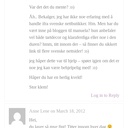
Var det det du mente? :o)
Åh.. Bekalger, jeg har ikke noe erfaring med å
handle ifra svenske nettbutikker. Hm. Men har du
vært inne på bloggen til manuela? hun anbefaler
vel både tartdecor og klaraferdiga eller noe i den
duren? hmm, titt innom der – så finner du sikkert
link til flere svenske nettsider! :o)
jeg håper dette var til hjelp – spøer igjen om det er
noe jeg kan være behjelpelig med! :o)
Håper du har en herlig kveld!
Stor klem!
Log in to Reply
Anne Lene on March 18, 2012
Hei,
du laver så mye fint! Titter innom hver dag