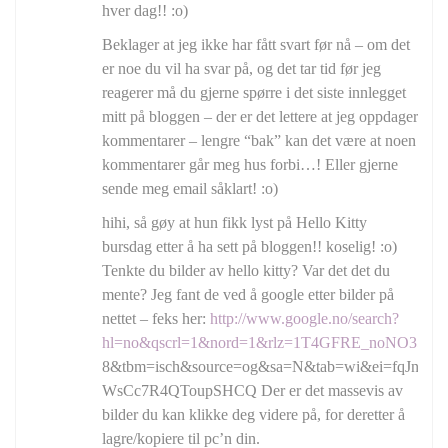
hver dag!! :o)
Beklager at jeg ikke har fått svart før nå – om det
er noe du vil ha svar på, og det tar tid før jeg
reagerer må du gjerne spørre i det siste innlegget
mitt på bloggen – der er det lettere at jeg oppdager
kommentarer – lengre “bak” kan det være at noen
kommentarer går meg hus forbi…! Eller gjerne
sende meg email såklart! :o)
hihi, så gøy at hun fikk lyst på Hello Kitty
bursdag etter å ha sett på bloggen!! koselig! :o)
Tenkte du bilder av hello kitty? Var det det du
mente? Jeg fant de ved å google etter bilder på
nettet – feks her:
http://www.google.no/search?
hl=no&qscrl=1&nord=1&rlz=1T4GFRE_noNO356NO35
8&tbm=isch&source=og&sa=N&tab=wi&ei=fqJnT-
WsCc7R4QToupSHCQ Der er det massevis av
bilder du kan klikke deg videre på, for deretter å
lagre/kopiere til pc’n din.