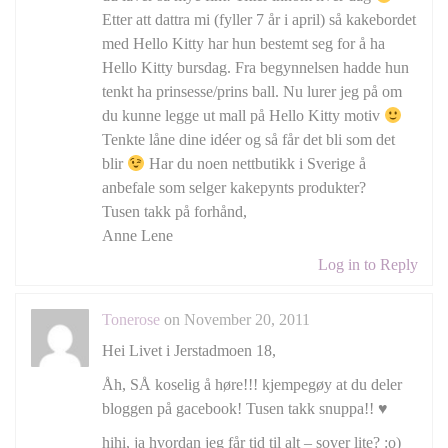
Etter att dattra mi (fyller 7 år i april) så kakebordet
med Hello Kitty har hun bestemt seg for å ha
Hello Kitty bursdag. Fra begynnelsen hadde hun
tenkt ha prinsesse/prins ball. Nu lurer jeg på om
du kunne legge ut mall på Hello Kitty motiv
Tenkte låne dine idéer og så får det bli som det
blir
Har du noen nettbutikk i Sverige å
anbefale som selger kakepynts produkter?
Tusen takk på forhånd,
Anne Lene
Log in to Reply
Tonerose
on November 20, 2011
Hei Livet i Jerstadmoen 18,
Åh, SÅ koselig å høre!!! kjempegøy at du deler
bloggen på gacebook! Tusen takk snuppa!! ♥
hihi, ja hvordan jeg får tid til alt – sover lite? :o)