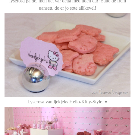
lyserosa på de, men det var detta med tiden da!! Satte de frem
uansett, de er jo søte allikevel!
Lyserosa vaniljekjeks Hello-Kitty-Style. ♥