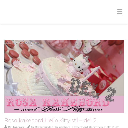
Rosa kakebord Hello Kitty stil – del 2
By
Tonerose
In
Barnebursdag
,
Dessertbord
,
Dessertbord Bildedryss
,
Hello Kitty