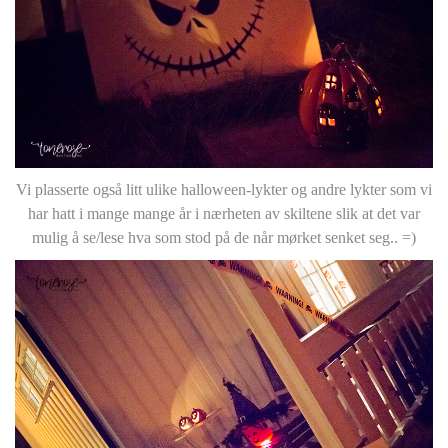
Vi plasserte også litt ulike halloween-lykter og andre lykter som vi
har hatt i mange mange år i nærheten av skiltene slik at det var
mulig å se/lese hva som stod på de når mørket senket seg.. =)