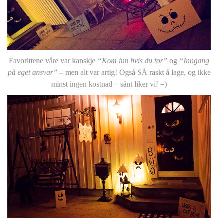
Favorittene våre var kanskje
“Kom inn hvis du tør”
og
“Inngang
på eget ansvar”
– men alt var artig! Også SÅ raskt å lage, og ikke
minst ingen kostnad – sånt liker vi! =)