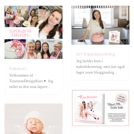
JukseSuperMamma
DIY Kakedekorering
Jeg holder kurs i
kakedekorering, men har også
Kakekurs
Fotografering
laget noen blogginnleg...
Velkommen til
ToneroseDesignKurs ♥ Jeg
ruller ut den rosa løpere...
Gratis print