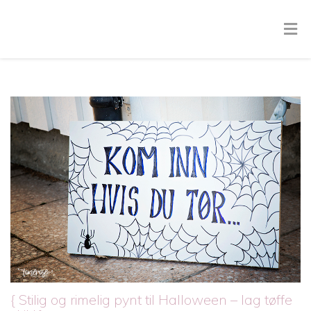
{ Stilig og rimelig pynt til Halloween – lag tøffe