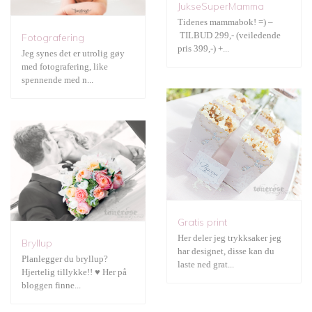
JukseSuperMamma
Tidenes mammabok! =) –
Bryllup
TILBUD 299,- (veiledende
Fotografering
pris 399,-) +...
Jeg synes det er utrolig gøy
med fotografering, like
spennende med n...
Gratis print
Her deler jeg trykksaker jeg
Bryllup
har designet, disse kan du
Planlegger du bryllup?
laste ned grat...
Hjertelig tillykke!! ♥ Her på
bloggen finne...