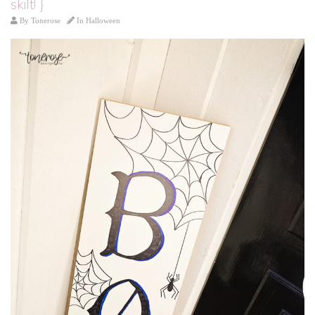
skilt! }
By
Tonerose
In
Halloween