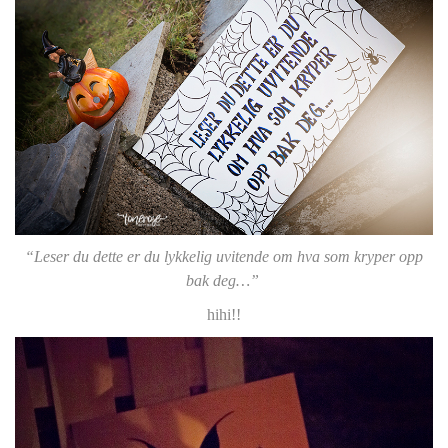
“Leser du dette er du lykkelig uvitende om hva som kryper opp
bak deg…”
hihi!!