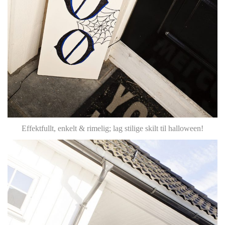
Effektfullt, enkelt & rimelig; lag stilige skilt til halloween!