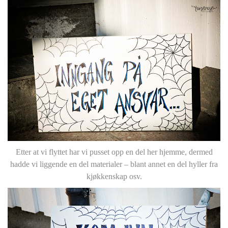
Etter at vi flyttet har vi pusset opp en del her hjemme, dermed
hadde vi liggende en del materialer – blant annet en del hyller fra
kjøkkenskap osv.