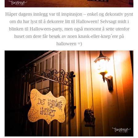
Håper dagens innlegg var til inspirasjon – enkel og dekorativ pynt
om du har lyst til å dekorere litt til Halloween! Selvsagt midt i
blinken til Halloween-party, men også morsomt å sette utenfor
huset om dere får besøk av noen knask-eller-knep´ere på
halloween =)