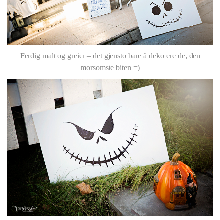
Ferdig malt og greier – det gjensto bare å dekorere de; den
morsomste biten =)