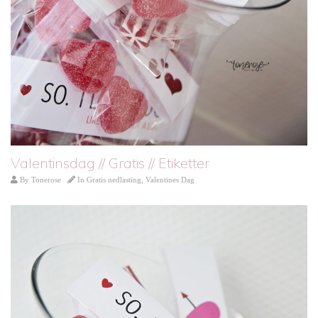
Valentinsdag // Gratis // Etiketter
By
Tonerose
In
Gratis nedlasting
,
Valentines Dag