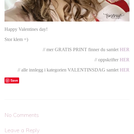
Happy Valentines day!
Stor klem =)
// mer GRATIS PRINT finner du samlet
HER
// oppskrifter
HER
// alle innlegg i kategorien VALENTINSDAG samlet
HER
Save
No Comments
Leave a Reply