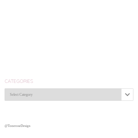
CATEGORIES
Categories

@ToneroseDesign