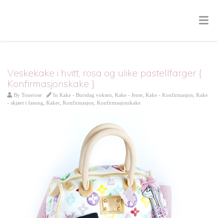
Veskekake i hvitt, rosa og ulike pastellfarger {
Konfirmasjonskake }
By
Tonerose
In
Kake - Bursdag voksen
,
Kake - Jente
,
Kake - Konfirmasjon
,
Kake
- skjært i fasong
,
Kaker
,
Konfirmasjon
,
Konfirmasjonskake