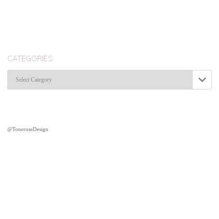
CATEGORIES
Categories

@ToneroseDesign