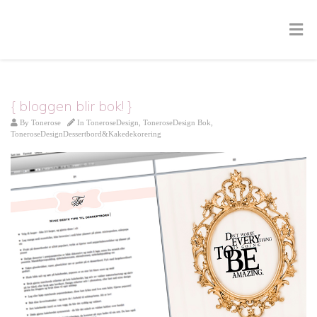
{ bloggen blir bok! }
By
Tonerose
In
ToneroseDesign
,
ToneroseDesign Bok
,
ToneroseDesignDessertbord&Kakedekorering