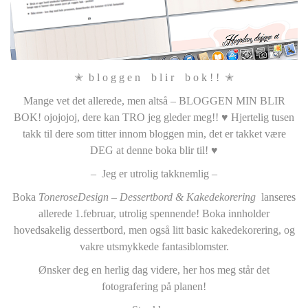
✭ b l o g g e n b l i r b o k ! ! ✭
Mange vet det allerede, men altså – BLOGGEN MIN BLIR
BOK! ojojojoj, dere kan TRO jeg gleder meg!! ♥ Hjertelig tusen
takk til dere som titter innom bloggen min, det er takket være
DEG at denne boka blir til! ♥
– Jeg er utrolig takknemlig –
Boka
ToneroseDesign – Dessertbord & Kakedekorering
lanseres
allerede 1.februar, utrolig spennende! Boka innholder
hovedsakelig dessertbord, men også litt basic kakedekorering, og
vakre utsmykkede fantasiblomster.
Ønsker deg en herlig dag videre, her hos meg står det
fotografering på planen!