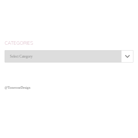
CATEGORIES
Categories

@ToneroseDesign