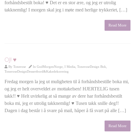
forhåndsbestilt boka! ♥ Det er en stor ære, og jeg er utrolig
takknemlig! I morgen skal jeg i møte med herlige trykkeriet, […]
Read More
OJ! ♥
By
Tonerose
In
GodMorgenNorge
,
I Media
,
ToneroseDesign Bok
,
ToneroseDesignDessertbord&Kakedekorering
Fredag morgen la jeg ut muligheten til å forhåndsbestille boka mi,
og jeg er helt overveldet av mottakelsen! HJERTELIG tusen
takk!! ♥ Helt uvirkelig at så mange av dere har forhåndsbestilt
boka mi, jeg er utrolig takknemlig! ♥ Tusen takk snille deg!!
Dagen i dag består i å svare på mail, håper å få svart på alle […]
Read More