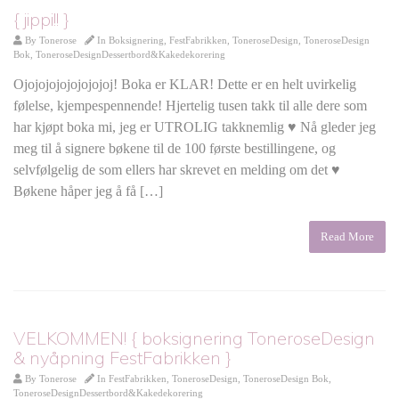
{ jippi!! }
By
Tonerose
In
Boksignering
,
FestFabrikken
,
ToneroseDesign
,
ToneroseDesign
Bok
,
ToneroseDesignDessertbord&Kakedekorering
Ojojojojojojojojoj! Boka er KLAR! Dette er en helt uvirkelig
følelse, kjempespennende! Hjertelig tusen takk til alle dere som
har kjøpt boka mi, jeg er UTROLIG takknemlig ♥ Nå gleder jeg
meg til å signere bøkene til de 100 første bestillingene, og
selvfølgelig de som ellers har skrevet en melding om det ♥
Bøkene håper jeg å få […]
Read More
VELKOMMEN! { boksignering ToneroseDesign
& nyåpning FestFabrikken }
By
Tonerose
In
FestFabrikken
,
ToneroseDesign
,
ToneroseDesign Bok
,
ToneroseDesignDessertbord&Kakedekorering