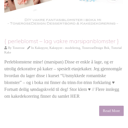
{ perleblomst – lag vakre marsipanblomster }
By
Tonerose
In
Kakepynt
,
Kakepynt - modelering
,
ToneroseDesign Bok
,
Tutorial
Kake
Perleblomstene mine! (marsipan) Disse er enkle å lage, og er
utrolig dekorative på kaker – spesielt etasjekaker. Jeg gjennomgår
hvordan du lager disse i kurset “Utsmykkede romantiske
blomster” – og i boka mi finner du trinn-for-trinn forklaring ♥
Fortsatt deilig søndagskveld til deg! Stor klem ♥ // Flere innlegg
om kakedekorering finner du samlet HER
Read More