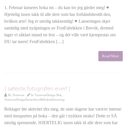
1. Februar lanseres boka mi – du kan tro jeg gleder meg! ♥
Hjertelig tusen takk til alle dere som har forhåndsbestilt den,
hvilken ære! Jeg er utrolig takknemlig! ♥ Lanseringen skjer
samtidig med nyåpningen av FestFabrikken i Brevik, dermed
lager vi såklart istand en fest – og det ville vært kjempestas om
DU tar turen! FestFabrikken […]
Read More
{ søteste fotografen ever! }
By
Tonerose
In
ToneroseDesign Bok
,
ToneroseDesignDessertbord&Kakedekorering
Beklager lite aktivitet ifra meg, de siste dagene har vært/er intense
med innspurten på boka – den går i trykken straks! Dette er SÅ
utrolig spennende, HJERTELIG tusen takk til alle dere som har