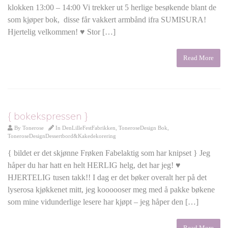
klokken 13:00 – 14:00 Vi trekker ut 5 herlige besøkende blant de
som kjøper bok, disse får vakkert armbånd ifra SUMISURA!
Hjertelig velkommen! ♥ Stor […]
Read More
{ bokekspressen }
By
Tonerose
In
DenLilleFestFabrikken
,
ToneroseDesign Bok
,
ToneroseDesignDessertbord&Kakedekorering
{ bildet er det skjønne Frøken Fabelaktig som har knipset } Jeg
håper du har hatt en helt HERLIG helg, det har jeg! ♥
HJERTELIG tusen takk!! I dag er det bøker overalt her på det
lyserosa kjøkkenet mitt, jeg koooooser meg med å pakke bøkene
som mine vidunderlige lesere har kjøpt – jeg håper den […]
Read More