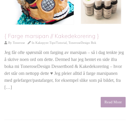
{ Farge marsipan // Kakedekorering }
By
Tonerose
In
Kakepynt Tips/Tutorial
,
ToneroseDesign Bok
Jeg får ofte spørsmål om farging av marsipan – så i dag tenkte jeg
å skrive noen ord om dette. Dermed har jeg hentet en side ifra
boka mi ToneroseDesign Dessertbord & Kakedekorering – hvor
det står om nettopp dette ♥ Jeg pleier alltid å farge marsipanen
med gelefarger/pastafarger, for eksempel slike som på bildet, fra
[…]
Read More