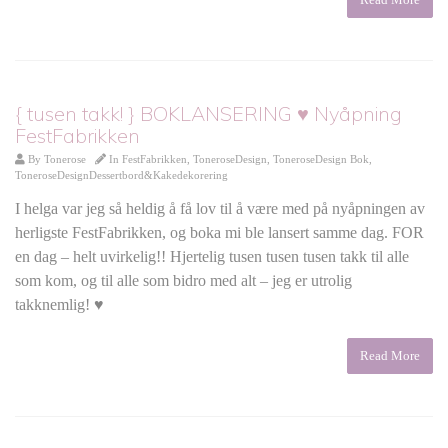
{ tusen takk! } BOKLANSERING ♥ Nyåpning
FestFabrikken
By
Tonerose
In
FestFabrikken
,
ToneroseDesign
,
ToneroseDesign Bok
,
ToneroseDesignDessertbord&Kakedekorering
I helga var jeg så heldig å få lov til å være med på nyåpningen av
herligste FestFabrikken, og boka mi ble lansert samme dag. FOR
en dag – helt uvirkelig!! Hjertelig tusen tusen tusen takk til alle
som kom, og til alle som bidro med alt – jeg er utrolig
takknemlig! ♥
Read More