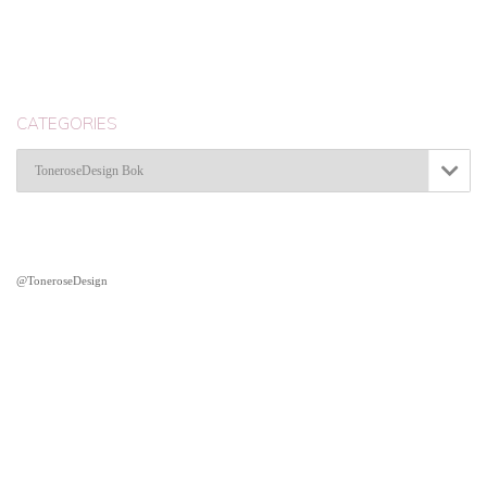
CATEGORIES
Categories

@ToneroseDesign