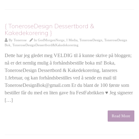
{ ToneroseDesign Dessertbord &
Kakedekorering }
By
Tonerose
In
GodMorgenNorge
,
I Media
,
ToneroseDesign
,
ToneroseDesign
Bok
,
ToneroseDesignDessertbord&Kakedekorering
Dette har jeg gledet meg VELDIG til å kunne skrive på bloggen;
nå er det nemlig mulig å forhåndsbestille boka mi! Boka,
ToneroseDesign Dessertbord & Kakedekorering, lanseres
1.februar, og kan forhåndsbestilles ved å sende en mail til
ToneroseDesignBok@gmail.com Er du blant de 100 første som
bestiller får du med en liten gave fra FestFabrikken ♥ Jeg signerer
[…]
Read More