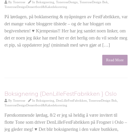
By
Tonerose
In
Boksignering
,
ToneroseDesign
,
ToneroseDesign Bok
,
ToneroseDesignDessertbord&Kakedekorering
På lørdagen, på boklansering & nyåpningen av FestFabrikken, var
det mange vakre bloggere tilstede – og de har blogget om
begivenheten! ♥ Kjempestas!! Her har jeg samlet noen linker, om
det er noen jeg ikke har med her er det herlig om du vil sende meg
et pip, så oppdaterer jeg! (minimalt med søvn gjør at […]
Read More
Boksignering {DenLilleFestFabrikken } Oslo
By
Tonerose
In
Boksignering
,
DenLilleFestFabrikken
,
ToneroseDesign Bok
,
ToneroseDesignDessertbord&Kakedekorering
Førstkommende lørdag, 8/2 er jeg så heldig å være invitert til
flotte Tone som driver DenLilleFestFabrikken på Frogner i Oslo –
jeg gleder meg! ♥ Det blir boksignering i den vakre butikken,