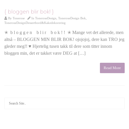
{ bloggen blir bok! }
By
Tonerose
In
ToneroseDesign
,
ToneroseDesign Bok
,
ToneroseDesignDessertbord&Kakedekorering
✭ b l o g g e n b l i r b o k ! ! ✭ Mange vet det allerede, men
altså – BLOGGEN MIN BLIR BOK! ojojojoj, dere kan TRO jeg
gleder meg!! ♥ Hjertelig tusen takk til dere som titter innom
bloggen min, det er takket være DEG at […]
Read More