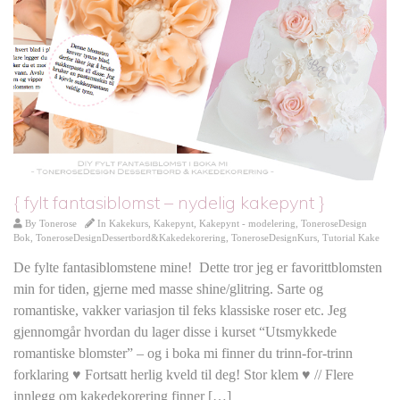
{ fylt fantasiblomst – nydelig kakepynt }
By
Tonerose
In
Kakekurs
,
Kakepynt
,
Kakepynt - modelering
,
ToneroseDesign
Bok
,
ToneroseDesignDessertbord&Kakedekorering
,
ToneroseDesignKurs
,
Tutorial Kake
De fylte fantasiblomstene mine! Dette tror jeg er favorittblomsten
min for tiden, gjerne med masse shine/glitring. Sarte og
romantiske, vakker variasjon til feks klassiske roser etc. Jeg
gjennomgår hvordan du lager disse i kurset “Utsmykkede
romantiske blomster” – og i boka mi finner du trinn-for-trinn
forklaring ♥ Fortsatt herlig kveld til deg! Stor klem ♥ // Flere
innlegg om kakedekorering finner […]