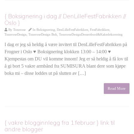
{ Boksignering i dag // DenLilleFestFabrikken //
Oslo }
By
Tonerose
In
Boksignering
,
DenLilleFestFabrikken
,
FestFabrikken
,
ToneroseDesign
,
ToneroseDesign Bok
,
ToneroseDesignDessertbord&Kakedekorering
I dag er jeg så heldig å være invitert til DenLilleFestFabrikken på
Frogner i Oslo ♥ Boksignering klokken 13:00 – 14:00 ♥
Kjempestas om DU vil komme innom! Jeg er så heldig å få lov til
å gi bort 5 vakre armbånd fra SUMISURA blant dere som kjøpe
boka mi – disse loddes ut på slutten av […]
Read More
{ vakre blogginnlegg fra 1.februar } link til
andre blogger