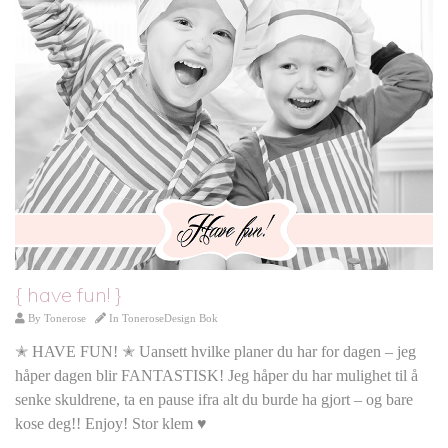
{ have fun! }
By
Tonerose
In
ToneroseDesign Bok
✭ HAVE FUN! ✭ Uansett hvilke planer du har for dagen – jeg
håper dagen blir FANTASTISK! Jeg håper du har mulighet til å
senke skuldrene, ta en pause ifra alt du burde ha gjort – og bare
kose deg!! Enjoy! Stor klem ♥