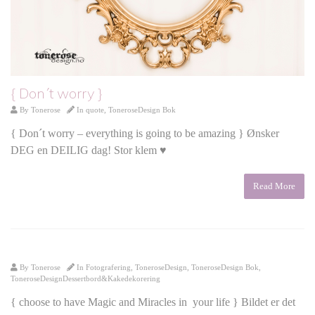
{ Don´t worry }
By
Tonerose
In
quote
,
ToneroseDesign Bok
{ Don´t worry – everything is going to be amazing } Ønsker
DEG en DEILIG dag! Stor klem ♥
Read More
By
Tonerose
In
Fotografering
,
ToneroseDesign
,
ToneroseDesign Bok
,
ToneroseDesignDessertbord&Kakedekorering
{ choose to have Magic and Miracles in your life } Bildet er det