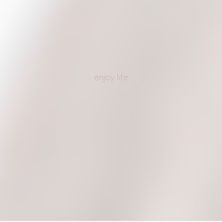
enjoy life
Kakekurs