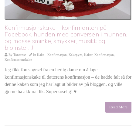
Konfirmasjonskake – konfirmanten på
Facebook, hunden med converse’n i munnen,
og masse sminke, smykker, musikk og
blomster…!
By
Tonerose
In
Kake - Konfirmasjon
,
Kakepynt
,
Kaker
,
Konfirmasjon
,
Konfirmasjonskake
Jeg fikk forespørsel fra en herlig dame om å lage
konfirmasjonskake til datterens konfirmasjon – de hadde falt så for
denne kaken som jeg har lagt ut bilder av på bloggen, og ville
gjerne ha akkurat lik. Superkoselig! ♥
Read More