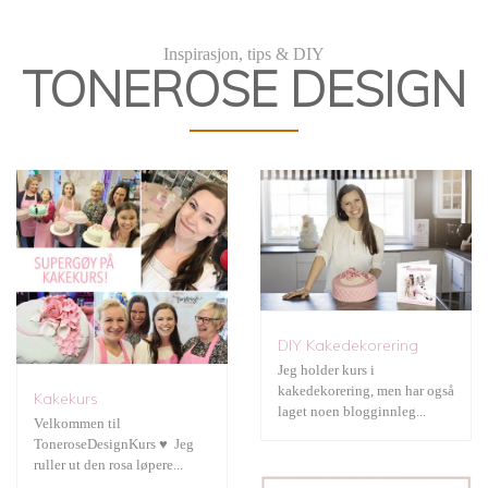
DIY Kakedekorering
Inspirasjon, tips & DIY
TONEROSE DESIGN
JukseSuperMamma
DIY Kakedekorering
Jeg holder kurs i
kakedekorering, men har også
Kakekurs
Fotografering
laget noen blogginnleg...
Velkommen til
ToneroseDesignKurs ♥ Jeg
ruller ut den rosa løpere...