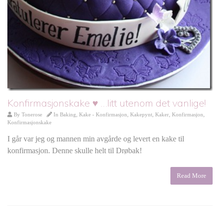
Konfirmasjonskake ♥ …litt utenom det vanlige!
By
Tonerose
In
Baking
,
Kake - Konfirmasjon
,
Kakepynt
,
Kaker
,
Konfirmasjon
,
Konfirmasjonskake
I går var jeg og mannen min avgårde og levert en kake til
konfirmasjon. Denne skulle helt til Drøbak!
Read More