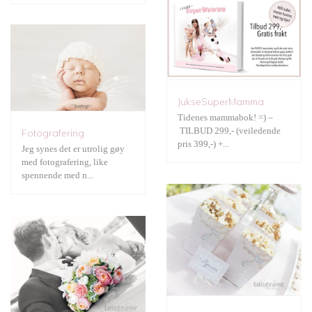
Gratis print
JukseSuperMamma
Tidenes mammabok! =) –
Bryllup
TILBUD 299,- (veiledende
Fotografering
pris 399,-) +...
Jeg synes det er utrolig gøy
med fotografering, like
spennende med n...