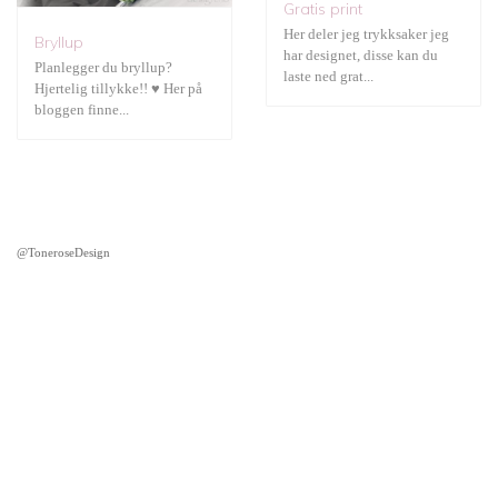
Gratis print
Her deler jeg trykksaker jeg
Bryllup
har designet, disse kan du
Planlegger du bryllup?
laste ned grat...
Hjertelig tillykke!! ♥ Her på
bloggen finne...
@ToneroseDesign