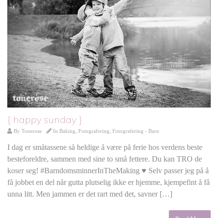
{ happy sunday }
By
Tonerose
In
Baking
,
Fotografering
,
Fotografering - Barn
I dag er småtassene så heldige å være på ferie hos verdens beste
besteforeldre, sammen med sine to små fettere. Du kan TRO de
koser seg! #BarndomsminnerInTheMaking ♥ Selv passer jeg på å
få jobbet en del når gutta plutselig ikke er hjemme, kjempefint å få
unna litt. Men jammen er det rart med det, savner […]