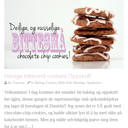
Herlige bittesmå cookies! Oppskrift
By
Tonerose
In
Baking
,
Cookies
,
Hello Kitty Bursdag
,
Oppskrifter
Velkommen! I dag kommer det omsider litt baking og oppskrift
her igjen, denne gangen de supernusselige små sjokoladekjeksa
jeg laget til bursdagen til Daniela!! Jeg synes det er SÅ godt med
chocolate-chip-cookies, og hadde såklart lyst til å ha med slike på
kakebordet hennes. Men jeg måtte selvfølgelig prøve meg frem
for å se om […]