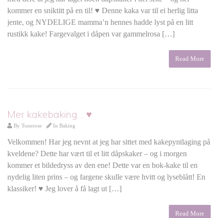
kommer en sniktitt på en til! ♥ Denne kaka var til ei herlig litta
jente, og NYDELIGE mamma’n hennes hadde lyst på en litt
rustikk kake! Fargevalget i dåpen var gammelrosa […]
Read More
Mer kakebaking… ♥
By
Tonerose
In
Baking
Velkommen! Har jeg nevnt at jeg har sittet med kakepyntlaging på
kveldene? Dette har vært til et litt dåpskaker – og i morgen
kommer et bildedryss av den ene! Dette var en bok-kake til en
nydelig liten prins – og fargene skulle være hvitt og lyseblått! En
klassiker! ♥ Jeg lover å få lagt ut […]
Read More