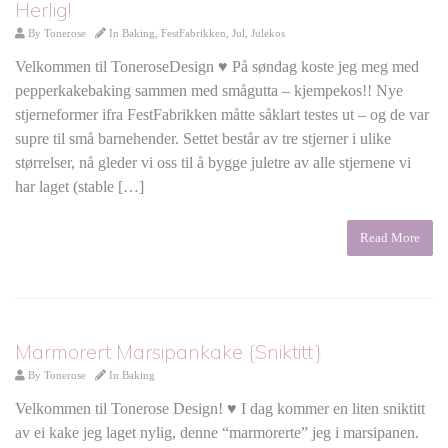
Herlig!
By
Tonerose
In
Baking
,
FestFabrikken
,
Jul
,
Julekos
Velkommen til ToneroseDesign ♥ På søndag koste jeg meg med
pepperkakebaking sammen med smågutta – kjempekos!! Nye
stjerneformer ifra FestFabrikken måtte såklart testes ut – og de var
supre til små barnehender. Settet består av tre stjerner i ulike
størrelser, nå gleder vi oss til å bygge juletre av alle stjernene vi
har laget (stable […]
Read More
Marmorert Marsipankake {Sniktitt}
By
Tonerose
In
Baking
Velkommen til Tonerose Design! ♥ I dag kommer en liten sniktitt
av ei kake jeg laget nylig, denne “marmorerte” jeg i marsipanen.