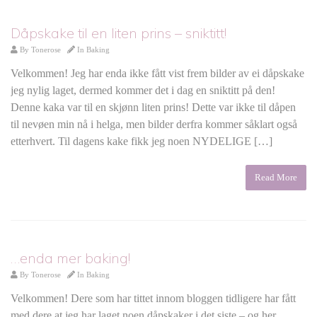
Dåpskake til en liten prins – sniktitt!
By
Tonerose
In
Baking
Velkommen! Jeg har enda ikke fått vist frem bilder av ei dåpskake
jeg nylig laget, dermed kommer det i dag en sniktitt på den!
Denne kaka var til en skjønn liten prins! Dette var ikke til dåpen
til nevøen min nå i helga, men bilder derfra kommer såklart også
etterhvert. Til dagens kake fikk jeg noen NYDELIGE […]
Read More
…enda mer baking!
By
Tonerose
In
Baking
Velkommen! Dere som har tittet innom bloggen tidligere har fått
med dere at jeg har laget noen dåpskaker i det siste – og her