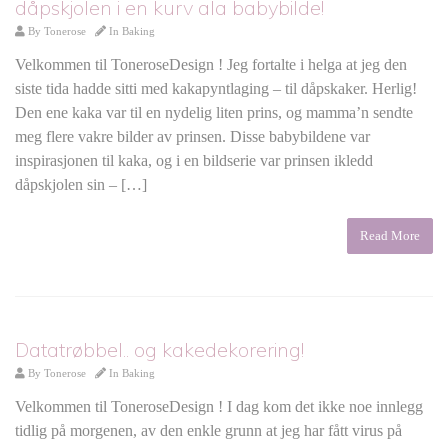
dåpskjolen i en kurv ala babybilde!
By
Tonerose
In
Baking
Velkommen til ToneroseDesign ! Jeg fortalte i helga at jeg den
siste tida hadde sitti med kakapyntlaging – til dåpskaker. Herlig!
Den ene kaka var til en nydelig liten prins, og mamma’n sendte
meg flere vakre bilder av prinsen. Disse babybildene var
inspirasjonen til kaka, og i en bildserie var prinsen ikledd
dåpskjolen sin – […]
Read More
Datatrøbbel.. og kakedekorering!
By
Tonerose
In
Baking
Velkommen til ToneroseDesign ! I dag kom det ikke noe innlegg
tidlig på morgenen, av den enkle grunn at jeg har fått virus på