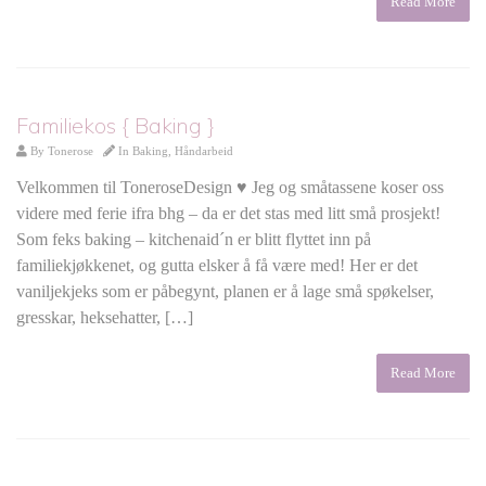
Read More
Familiekos { Baking }
By
Tonerose
In
Baking
,
Håndarbeid
Velkommen til ToneroseDesign ♥ Jeg og småtassene koser oss
videre med ferie ifra bhg – da er det stas med litt små prosjekt!
Som feks baking – kitchenaid´n er blitt flyttet inn på
familiekjøkkenet, og gutta elsker å få være med! Her er det
vaniljekjeks som er påbegynt, planen er å lage små spøkelser,
gresskar, heksehatter, […]
Read More