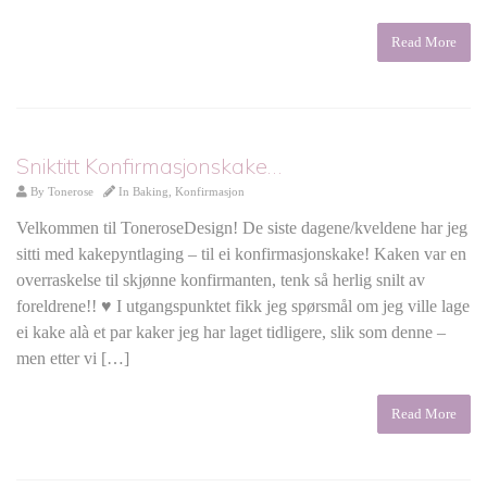
Read More
Sniktitt Konfirmasjonskake…
By
Tonerose
In
Baking
,
Konfirmasjon
Velkommen til ToneroseDesign! De siste dagene/kveldene har jeg
sitti med kakepyntlaging – til ei konfirmasjonskake! Kaken var en
overraskelse til skjønne konfirmanten, tenk så herlig snilt av
foreldrene!! ♥ I utgangspunktet fikk jeg spørsmål om jeg ville lage
ei kake alà et par kaker jeg har laget tidligere, slik som denne –
men etter vi […]
Read More