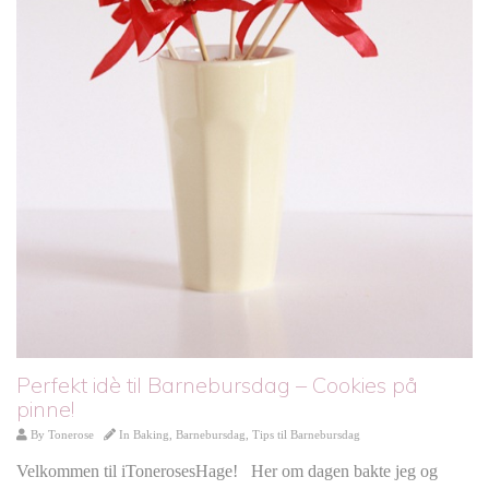
Perfekt idè til Barnebursdag – Cookies på
pinne!
By
Tonerose
In
Baking
,
Barnebursdag
,
Tips til Barnebursdag
Velkommen til iTonerosesHage! Her om dagen bakte jeg og