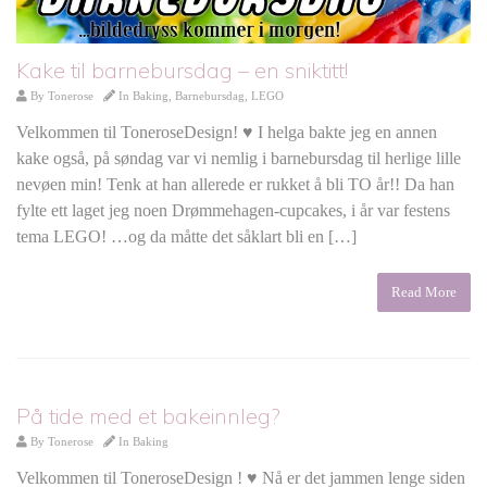
Kake til barnebursdag – en sniktitt!
By
Tonerose
In
Baking
,
Barnebursdag
,
LEGO
Velkommen til ToneroseDesign! ♥ I helga bakte jeg en annen
kake også, på søndag var vi nemlig i barnebursdag til herlige lille
nevøen min! Tenk at han allerede er rukket å bli TO år!! Da han
fylte ett laget jeg noen Drømmehagen-cupcakes, i år var festens
tema LEGO! …og da måtte det såklart bli en […]
Read More
På tide med et bakeinnleg?
By
Tonerose
In
Baking
Velkommen til ToneroseDesign ! ♥ Nå er det jammen lenge siden