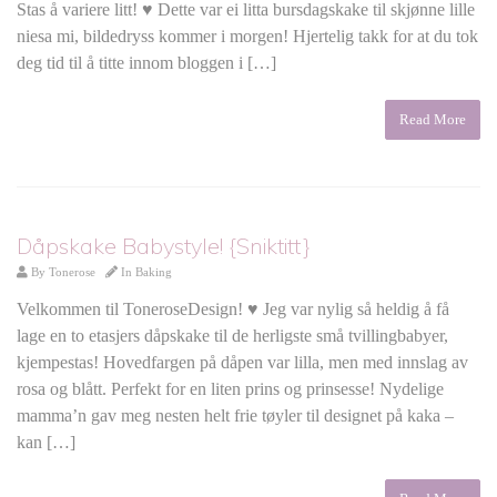
Stas å variere litt! ♥ Dette var ei litta bursdagskake til skjønne lille
niesa mi, bildedryss kommer i morgen! Hjertelig takk for at du tok
deg tid til å titte innom bloggen i […]
Read More
Dåpskake Babystyle! {Sniktitt}
By
Tonerose
In
Baking
Velkommen til ToneroseDesign! ♥ Jeg var nylig så heldig å få
lage en to etasjers dåpskake til de herligste små tvillingbabyer,
kjempestas! Hovedfargen på dåpen var lilla, men med innslag av
rosa og blått. Perfekt for en liten prins og prinsesse! Nydelige
mamma’n gav meg nesten helt frie tøyler til designet på kaka –
kan […]