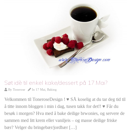
Søt idè til enkel kake/dessert på 17.Mai?
By
Tonerose
In
17 Mai
,
Baking
Velkommen til ToneroseDesign ! ♥ SÅ koselig at du tar deg tid til
å titte innom bloggen i min i dag, tusen takk for det!! ♥ Får du
besøk i morgen? Hva med å bake deilige brwonies, og servere de
sammen med litt krem eller vaniljeis – og masse deilige friske
bær? Velger du bringebær/jordbær […]