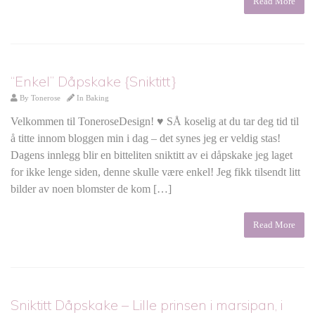
Read More
“Enkel” Dåpskake {Sniktitt}
By
Tonerose
In
Baking
Velkommen til ToneroseDesign! ♥ SÅ koselig at du tar deg tid til
å titte innom bloggen min i dag – det synes jeg er veldig stas!
Dagens innlegg blir en bitteliten sniktitt av ei dåpskake jeg laget
for ikke lenge siden, denne skulle være enkel! Jeg fikk tilsendt litt
bilder av noen blomster de kom […]
Read More
Sniktitt Dåpskake – Lille prinsen i marsipan, i