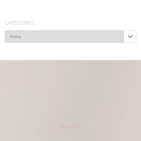
CATEGORIES
Categories

enjoy life