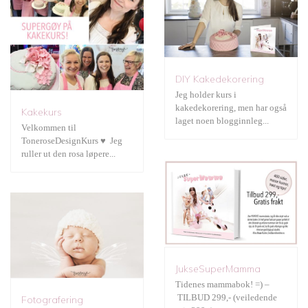
JukseSuperMamma
DIY Kakedekorering
Jeg holder kurs i
kakedekorering, men har også
Kakekurs
Fotografering
laget noen blogginnleg...
Velkommen til
ToneroseDesignKurs ♥ Jeg
ruller ut den rosa løpere...
Gratis print
JukseSuperMamma
Tidenes mammabok! =) –
Bryllup
TILBUD 299,- (veiledende
Fotografering