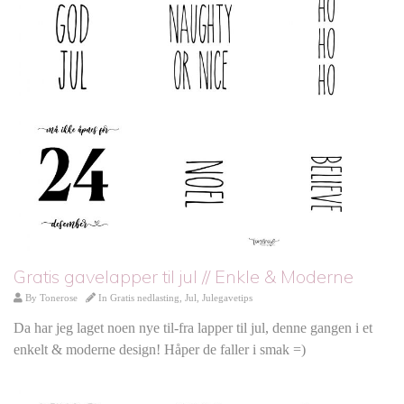
Gratis gavelapper til jul // Enkle & Moderne
By
Tonerose
In
Gratis nedlasting
,
Jul
,
Julegavetips
Da har jeg laget noen nye til-fra lapper til jul, denne gangen i et
enkelt & moderne design! Håper de faller i smak =)