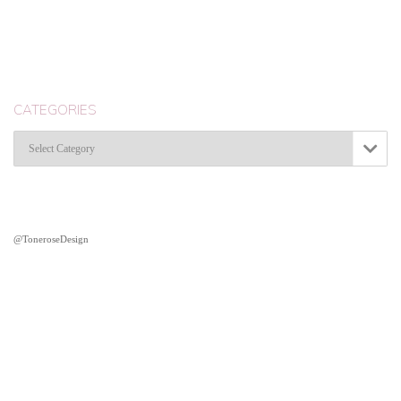
CATEGORIES
Categories

@ToneroseDesign