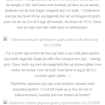
du unngår at alle små barna som kommer på døra tar på samme
godteriet om du kun legger smågodt løst i en bolle. =) Etikettene
som jeg har festet til har jeg liggende her ute på bloggen til gratis
print om du har lyst til å lage tilsvarende, du finner de
HER
. Disse
kan du teipe fast eller stifte med en stiftemaskin.
For å pynte opp bordet litt fant jeg fram et par små plast-skjelett
jeg hadde liggende (kjøpt på nille eller europris tror jeg) – rimelig
pynt. Disse malte jeg med decopagelakk/lim og drysset glitter over
– tenkte det kunne være litt kult! Som kjent er jeg jo litt (!) i
overkant glad i glitter…!
Skjelettene plasserte jeg oppi noen krukker sammen med
innpakket godteri =) Leit litt rundt og se hva du har av
halloweenstash, kanskje kan noe brukes på bordet?