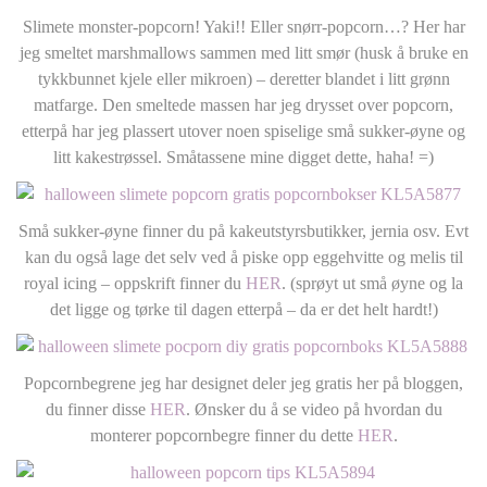
Slimete monster-popcorn! Yaki!! Eller snørr-popcorn…? Her har
jeg smeltet marshmallows sammen med litt smør (husk å bruke en
tykkbunnet kjele eller mikroen) – deretter blandet i litt grønn
matfarge. Den smeltede massen har jeg drysset over popcorn,
etterpå har jeg plassert utover noen spiselige små sukker-øyne og
litt kakestrøssel. Småtassene mine digget dette, haha! =)
Små sukker-øyne finner du på kakeutstyrsbutikker, jernia osv. Evt
kan du også lage det selv ved å piske opp eggehvitte og melis til
royal icing – oppskrift finner du
HER
. (sprøyt ut små øyne og la
det ligge og tørke til dagen etterpå – da er det helt hardt!)
Popcornbegrene jeg har designet deler jeg gratis her på bloggen,
du finner disse
HER
. Ønsker du å se video på hvordan du
monterer popcornbegre finner du dette
HER
.