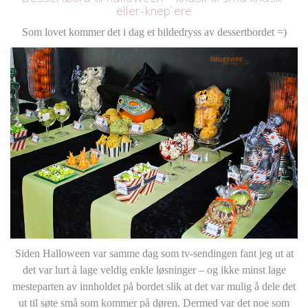
eller-knep`ere
Som lovet kommer det i dag et bildedryss av dessertbordet =)
Siden Halloween var samme dag som tv-sendingen fant jeg ut at
det var lurt å lage veldig enkle løsninger – og ikke minst lage
mesteparten av innholdet på bordet slik at det var mulig å dele det
ut til søte små som kommer på døren. Dermed var det noe som