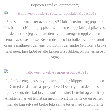
Popcorn i små cellofanposer =)
Små sukker-monster av marengs!! Haha, lettvint – og populært
hos barna =) Her har jeg pisket sammen en oppskrift på pikekyss,
deretter tok jeg av litt av den hvite marengsen oppi en liten
engangs-sprøytepose. Resten delte jeg i to boller og hadde oppi
oransje matfarge i den ene, og grønn i den andre (jeg liker å bruke
gelefarger, fåes kjøpt på alle kakeustyrsbutikker, og bla jernia osv
også)
Jeg brukte engangs-sprøyteposer til alt, og klippet hull til tuppen.
Dermed er det bare å sprøyte i vei! Det er greit at de ikke ser
perfekte ut, det skal jo være små monstre! Lettvint og enkelt =)
Ansiktene har jeg tegnet på med litt svart matfarge og en pensel –
men du kan selvsagt bruke feks sånne tusjer med spiselig farge