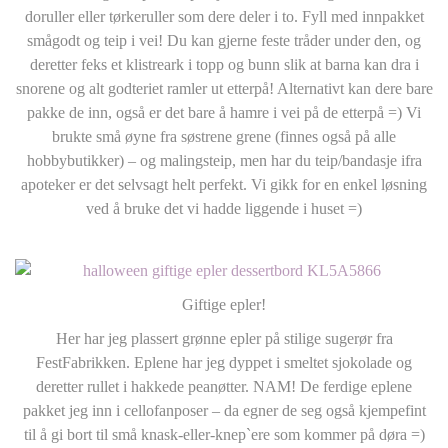
doruller eller tørkeruller som dere deler i to. Fyll med innpakket
smågodt og teip i vei! Du kan gjerne feste tråder under den, og
deretter feks et klistreark i topp og bunn slik at barna kan dra i
snorene og alt godteriet ramler ut etterpå! Alternativt kan dere bare
pakke de inn, også er det bare å hamre i vei på de etterpå =) Vi
brukte små øyne fra søstrene grene (finnes også på alle
hobbybutikker) – og malingsteip, men har du teip/bandasje ifra
apoteker er det selvsagt helt perfekt. Vi gikk for en enkel løsning
ved å bruke det vi hadde liggende i huset =)
Giftige epler!
Her har jeg plassert grønne epler på stilige sugerør fra
FestFabrikken. Eplene har jeg dyppet i smeltet sjokolade og
deretter rullet i hakkede peanøtter. NAM! De ferdige eplene
pakket jeg inn i cellofanposer – da egner de seg også kjempefint
til å gi bort til små knask-eller-knep`ere som kommer på døra =)