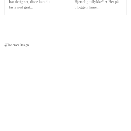
har designet, disse kan du
Hjertelig tillykke!! ♥ Her på
laste ned grat...
bloggen finne...
@ToneroseDesign