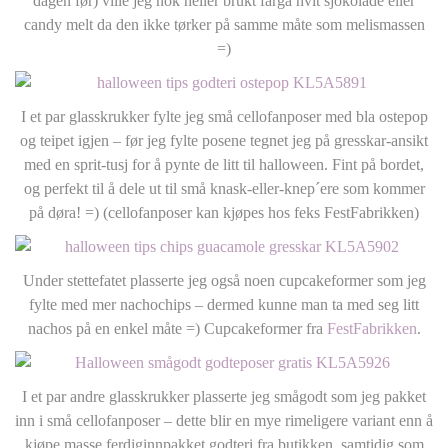
dagen før) ville jeg nok heller brukt farga hvit sjokolade eller
candy melt da den ikke tørker på samme måte som melismassen
=)
I et par glasskrukker fylte jeg små cellofanposer med bla ostepop
og teipet igjen – før jeg fylte posene tegnet jeg på gresskar-ansikt
med en sprit-tusj for å pynte de litt til halloween. Fint på bordet,
og perfekt til å dele ut til små knask-eller-knep´ere som kommer
på døra! =) (cellofanposer kan kjøpes hos feks FestFabrikken)
Under stettefatet plasserte jeg også noen cupcakeformer som jeg
fylte med mer nachochips – dermed kunne man ta med seg litt
nachos på en enkel måte =) Cupcakeformer fra
FestFabrikken
.
I et par andre glasskrukker plasserte jeg smågodt som jeg pakket
inn i små cellofanposer – dette blir en mye rimeligere variant enn å
kjøpe masse ferdiginnpakket godteri fra butikken, samtidig som