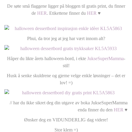
De søte små flaggene ligger på bloggen til gratis print, du finner
de
HER
. Etikettene finner du
HER
♥
Phui, da tror jeg at jeg har vært innom alt?
Håper du likte årets halloween-bord, i ekte
JukseSuperMamma
-
stil!
Husk å senke skuldrene og gjerne velge enkle løsninger – det er
lov! =)
// har du ikke sikret deg din utgave av boka JukseSuperMamma
enda finner du den
HER
♥
Ønsker deg en VIDUNDERLIG dag videre!
Stor klem =)