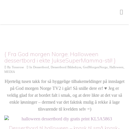
{ Fra God morgen Norge; Halloween
dessertbord i ekte JukseSuperMamma-stil! }
By
Tonerose
In
Dessertbord
,
Dessertbord Bildedryss
,
GodMorgenNorge
,
Halloween
,
MEDIA
Hjertelig tusen takk for så hyggelige tilbakemeldinger på innslaget
på God morgen Norge TV2 i går! Så snille dere er! ♥ Jeg er
veldig glad for at bordet falt i smak, og at dere likte at det var så
enkle løsninger – dermed var det faktisk mulig å rekke å lage
tilsvarende til kvelden selv =)
Dessertbord til halloween – knask til små knask-