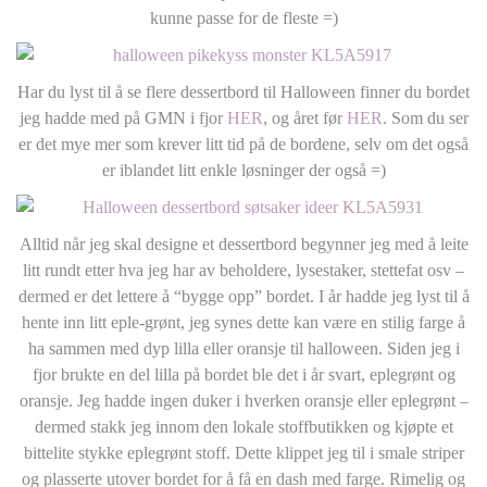
kunne passe for de fleste =)
Har du lyst til å se flere dessertbord til Halloween finner du bordet
jeg hadde med på GMN i fjor
HER
, og året før
HER
. Som du ser
er det mye mer som krever litt tid på de bordene, selv om det også
er iblandet litt enkle løsninger der også =)
Alltid når jeg skal designe et dessertbord begynner jeg med å leite
litt rundt etter hva jeg har av beholdere, lysestaker, stettefat osv –
dermed er det lettere å “bygge opp” bordet. I år hadde jeg lyst til å
hente inn litt eple-grønt, jeg synes dette kan være en stilig farge å
ha sammen med dyp lilla eller oransje til halloween. Siden jeg i
fjor brukte en del lilla på bordet ble det i år svart, eplegrønt og
oransje. Jeg hadde ingen duker i hverken oransje eller eplegrønt –
dermed stakk jeg innom den lokale stoffbutikken og kjøpte et
bittelite stykke eplegrønt stoff. Dette klippet jeg til i smale striper
og plasserte utover bordet for å få en dash med farge. Rimelig og