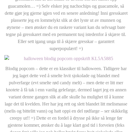
guacamolen… =) Selv elsker jeg nachochips og guacamole, så
dette gjør jeg gjerne igjen ved en senere anledning! Inni gresskaret
plasserte jeg en lommelykt slik at det lyste ut av munnen og
øynene – men ønsker du en raskere variant kan du selvsagt bare
tegne på gresskaret med en permanent tusj istedenfor å skjære til.
Eller sett igang unga til å skjære gresskar – garantert
superpopulært! =)
Blodig popcorn – dette er en klassiker til halloween. Tidligere har
jeg laget dette ved å smelte hvit sjokolade og blandet med
pulverfarge (evt smelte rød candy melt) – men dette er litt mer
knotete å få tak i enn vanlig gelefarge, dermed laget jeg en annen
variant denne gangen slik at alle skulle ha mulighet til å kunne
lage det til kvelden. Her har jeg rett og slett blandet litt melismasse
(melis og bittelitt vann) og hatt oppi en del rødfarge – ser skikkelig
creepy ut!! =) Dette er en fordel å drysse på ikke så lenge før
gjestene kommer, ønsker du å lage klart god tid i forveien (feks