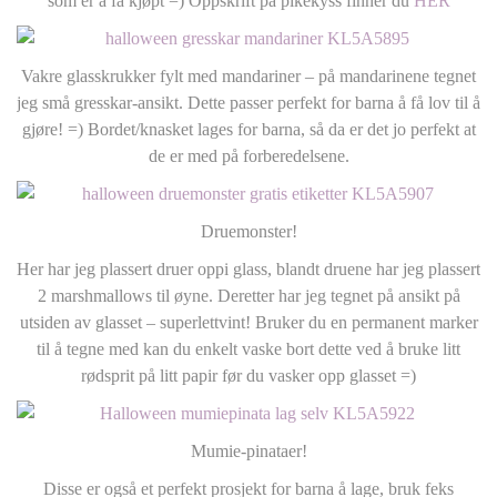
som er å få kjøpt =) Oppskrift på pikekyss finner du
HER
Vakre glasskrukker fylt med mandariner – på mandarinene tegnet
jeg små gresskar-ansikt. Dette passer perfekt for barna å få lov til å
gjøre! =) Bordet/knasket lages for barna, så da er det jo perfekt at
de er med på forberedelsene.
Druemonster!
Her har jeg plassert druer oppi glass, blandt druene har jeg plassert
2 marshmallows til øyne. Deretter har jeg tegnet på ansikt på
utsiden av glasset – superlettvint! Bruker du en permanent marker
til å tegne med kan du enkelt vaske bort dette ved å bruke litt
rødsprit på litt papir før du vasker opp glasset =)
Mumie-pinataer!
Disse er også et perfekt prosjekt for barna å lage, bruk feks