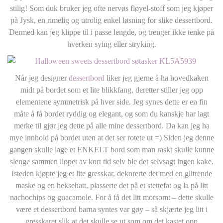
stilig! Som duk bruker jeg ofte nervøs fløyel-stoff som jeg kjøper
på Jysk, en rimelig og utrolig enkel løsning for slike dessertbord.
Dermed kan jeg klippe til i passe lengde, og trenger ikke tenke på
hverken sying eller stryking.
Når jeg designer
dessertbord
liker jeg gjerne å ha hovedkaken
midt på bordet som et lite blikkfang, deretter stiller jeg opp
elementene symmetrisk på hver side. Jeg synes dette er en fin
måte å få bordet ryddig og elegant, og som du kanskje har lagt
merke til gjør jeg dette på alle mine dessertbord. Da kan jeg ha
mye innhold på bordet uten at det ser rotete ut =) Siden jeg denne
gangen skulle lage et ENKELT bord som man raskt skulle kunne
slenge sammen iløpet av kort tid selv ble det selvsagt ingen kake.
Isteden kjøpte jeg et lite gresskar, dekorerte det med en glitrende
maske og en heksehatt, plasserte det på et stettefat og la på litt
nachochips og guacamole. For å få det litt morsomt – dette skulle
være et dessertbord barna syntes var gøy – så skjærte jeg litt i
gresskaret slik at det skulle se ut som om det kastet opp