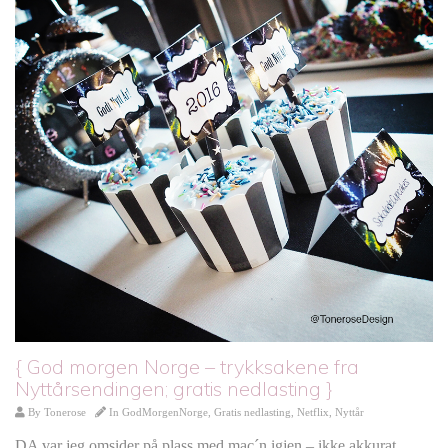
{ God morgen Norge – trykksakene fra
Nyttårsendingen; gratis nedlasting }
By
Tonerose
In
GodMorgenNorge
,
Gratis nedlasting
,
Netflix
,
Nyttår
DA var jeg omsider på plass med mac´n igjen – ikke akkurat