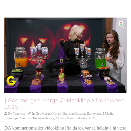
{ God morgen Norge // videoklipp // Halloween
2015 }
By
Tonerose
In
GodMorgenNorge
,
Gratis nedlasting
,
Halloween
,
I Media
,
JukseSuperMamma
,
ToneroseDesign
,
Video - ToneroseDesign DIY
DA kommer omsider videoklipp ifra da jeg var så heldig å få være