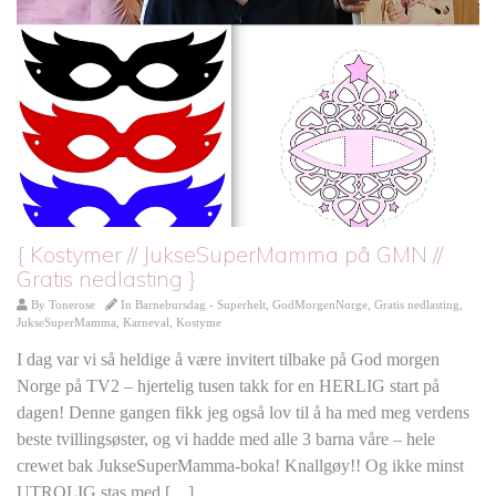
{ Kostymer // JukseSuperMamma på GMN //
Gratis nedlasting }
By
Tonerose
In
Barnebursdag - Superhelt
,
GodMorgenNorge
,
Gratis nedlasting
,
JukseSuperMamma
,
Karneval
,
Kostyme
I dag var vi så heldige å være invitert tilbake på God morgen
Norge på TV2 – hjertelig tusen takk for en HERLIG start på
dagen! Denne gangen fikk jeg også lov til å ha med meg verdens
beste tvillingsøster, og vi hadde med alle 3 barna våre – hele
crewet bak JukseSuperMamma-boka! Knallgøy!! Og ikke minst
UTROLIG stas med […]