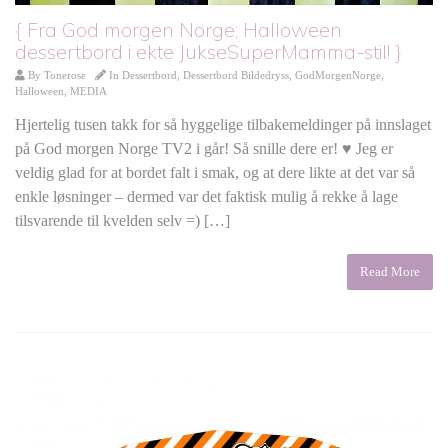
{ Fra God morgen Norge; Halloween
dessertbord i ekte JukseSuperMamma-stil! }
By
Tonerose
In
Dessertbord
,
Dessertbord Bildedryss
,
GodMorgenNorge
,
Halloween
,
MEDIA
Hjertelig tusen takk for så hyggelige tilbakemeldinger på innslaget
på God morgen Norge TV2 i går! Så snille dere er! ♥ Jeg er
veldig glad for at bordet falt i smak, og at dere likte at det var så
enkle løsninger – dermed var det faktisk mulig å rekke å lage
tilsvarende til kvelden selv =) […]
Read More