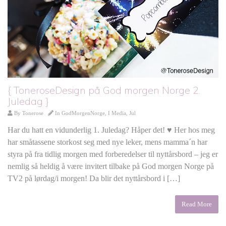
{ ToneroseDesign på God morgen Norge 2.
Juledag }
By
Tonerose
In
GodMorgenNorge
,
I Media
,
Jul
Har du hatt en vidunderlig 1. Juledag? Håper det! ♥ Her hos meg
har småtassene storkost seg med nye leker, mens mamma´n har
styra på fra tidlig morgen med forberedelser til nyttårsbord – jeg er
nemlig så heldig å være invitert tilbake på God morgen Norge på
TV2 på lørdag/i morgen! Da blir det nyttårsbord i […]
Read More