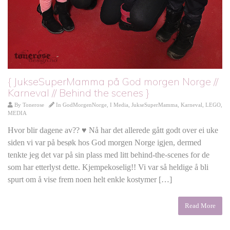
{ JukseSuperMamma på God morgen Norge //
Karneval // Behind the scenes }
By
Tonerose
In
GodMorgenNorge
,
I Media
,
JukseSuperMamma
,
Karneval
,
LEGO
,
MEDIA
Hvor blir dagene av?? ♥ Nå har det allerede gått godt over ei uke
siden vi var på besøk hos God morgen Norge igjen, dermed
tenkte jeg det var på sin plass med litt behind-the-scenes for de
som har etterlyst dette. Kjempekoselig!! Vi var så heldige å bli
spurt om å vise frem noen helt enkle kostymer […]
Read More