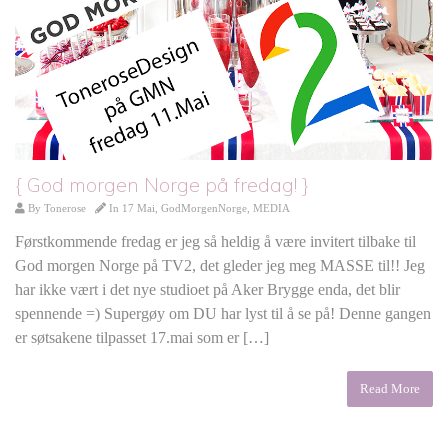
{ God morgen Norge på fredag! }
By
Tonerose
In
17 Mai
,
GodMorgenNorge
,
MEDIA
Førstkommende fredag er jeg så heldig å være invitert tilbake til
God morgen Norge på TV2, det gleder jeg meg MASSE til!! Jeg
har ikke vært i det nye studioet på Aker Brygge enda, det blir
spennende =) Supergøy om DU har lyst til å se på! Denne gangen
er søtsakene tilpasset 17.mai som er […]
Read More