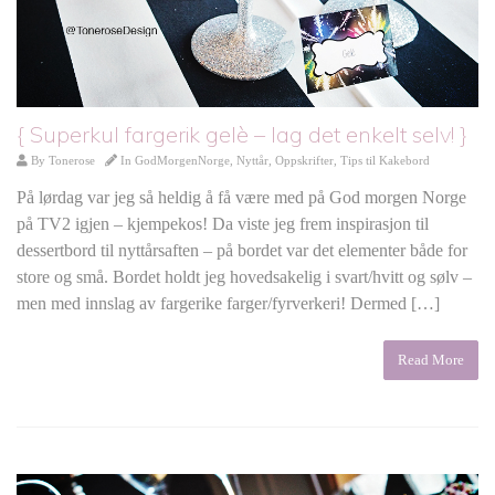
{ Superkul fargerik gelè – lag det enkelt selv! }
By
Tonerose
In
GodMorgenNorge
,
Nyttår
,
Oppskrifter
,
Tips til Kakebord
På lørdag var jeg så heldig å få være med på God morgen Norge
på TV2 igjen – kjempekos! Da viste jeg frem inspirasjon til
dessertbord til nyttårsaften – på bordet var det elementer både for
store og små. Bordet holdt jeg hovedsakelig i svart/hvitt og sølv –
men med innslag av fargerike farger/fyrverkeri! Dermed […]
Read More