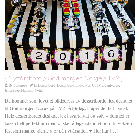
{ Nyttårsbord // God morgen Norge // TV2 }
By
Tonerose
In
Dessertbord
,
Dessertbord Bildedryss
,
GodMorgenNorge
,
JukseSuperMamma
,
Nyttår
Da kommer som lovet et bildedryss av dessertbordet jeg designet
til God morgen Norge på TV2 på lørdag. Håper det falt i smak!
Hele dessertbordet designet jeg i svart/hvitt og sølv – dermed er
basen helt perfekt om man ønsker å lage istand et bord til voksen-
fest som mange gjerne gjør på nyttårsaften ♥ Her har […]