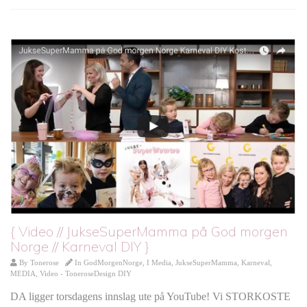
{ Video // JukseSuperMamma på God morgen
Norge // Karneval DIY }
By
Tonerose
In
GodMorgenNorge
,
I Media
,
JukseSuperMamma
,
Karneval
,
MEDIA
,
Video - ToneroseDesign DIY
DA ligger torsdagens innslag ute på YouTube! Vi STORKOSTE