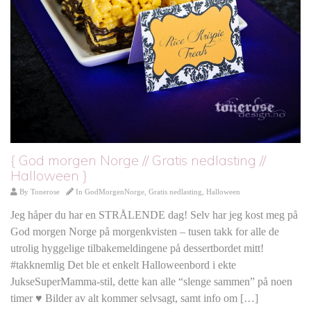
{ God morgen Norge // Gratis nedlasting //
Halloween }
By
Tonerose
In
GodMorgenNorge
,
Gratis nedlasting
,
Halloween
Jeg håper du har en STRÅLENDE dag! Selv har jeg kost meg på
God morgen Norge på morgenkvisten – tusen takk for alle de
utrolig hyggelige tilbakemeldingene på dessertbordet mitt!
#takknemlig Det ble et enkelt Halloweenbord i ekte
JukseSuperMamma-stil, dette kan alle “slenge sammen” på noen
timer ♥ Bilder av alt kommer selvsagt, samt info om […]