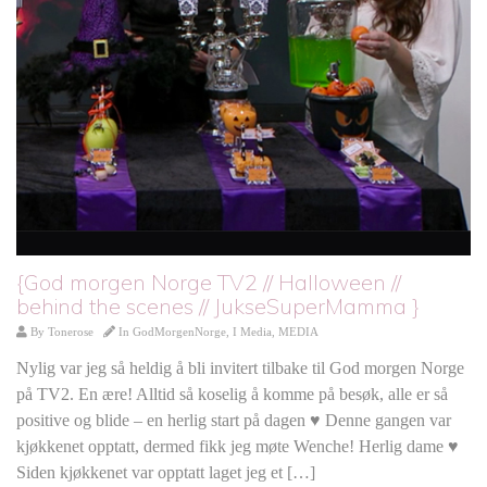
{God morgen Norge TV2 // Halloween //
behind the scenes // JukseSuperMamma }
By
Tonerose
In
GodMorgenNorge
,
I Media
,
MEDIA
Nylig var jeg så heldig å bli invitert tilbake til God morgen Norge
på TV2. En ære! Alltid så koselig å komme på besøk, alle er så
positive og blide – en herlig start på dagen ♥ Denne gangen var
kjøkkenet opptatt, dermed fikk jeg møte Wenche! Herlig dame ♥
Siden kjøkkenet var opptatt laget jeg et […]