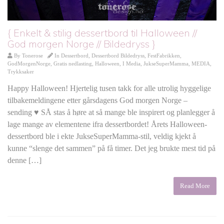
{ Enkelt & stilig dessertbord til Halloween //
God morgen Norge // Bildedryss }
By
Tonerose
In
Dessertbord
,
Dessertbord Bildedryss
,
FestFabrikken
,
GodMorgenNorge
,
Gratis nedlasting
,
Halloween
,
I Media
,
JukseSuperMamma
,
MEDIA
,
Trykksaker
Happy Halloween! Hjertelig tusen takk for alle utrolig hyggelige
tilbakemeldingene etter gårsdagens God morgen Norge –
sending ♥ SÅ stas å høre at så mange ble inspirert og planlegger å
lage mange av elementene ifra dessertbordet! Årets Halloween-
dessertbord ble i ekte JukseSuperMamma-stil, veldig kjekt å
kunne “slenge det sammen” på få timer. Det jeg brukte mest tid på
denne […]
Read More