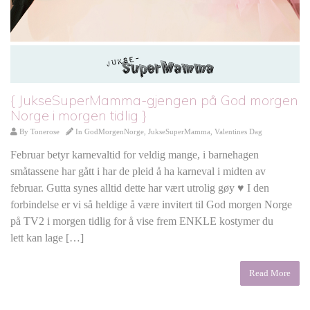
{ JukseSuperMamma-gjengen på God morgen
Norge i morgen tidlig }
By
Tonerose
In
GodMorgenNorge
,
JukseSuperMamma
,
Valentines Dag
Februar betyr karnevaltid for veldig mange, i barnehagen
småtassene har gått i har de pleid å ha karneval i midten av
februar. Gutta synes alltid dette har vært utrolig gøy ♥ I den
forbindelse er vi så heldige å være invitert til God morgen Norge
på TV2 i morgen tidlig for å vise frem ENKLE kostymer du
lett kan lage […]
Read More