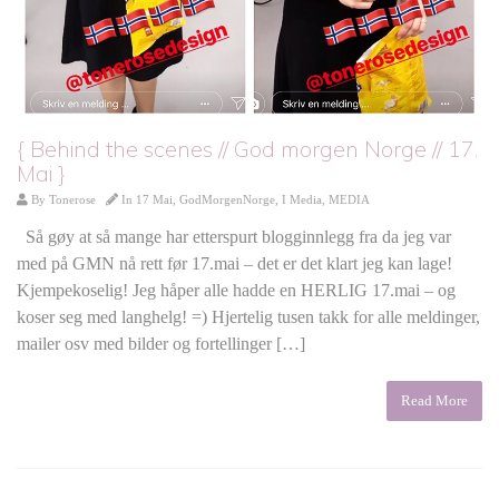
{ Behind the scenes // God morgen Norge // 17.
Mai }
By
Tonerose
In
17 Mai
,
GodMorgenNorge
,
I Media
,
MEDIA
Så gøy at så mange har etterspurt blogginnlegg fra da jeg var
med på GMN nå rett før 17.mai – det er det klart jeg kan lage!
Kjempekoselig! Jeg håper alle hadde en HERLIG 17.mai – og
koser seg med langhelg! =) Hjertelig tusen takk for alle meldinger,
mailer osv med bilder og fortellinger […]
Read More