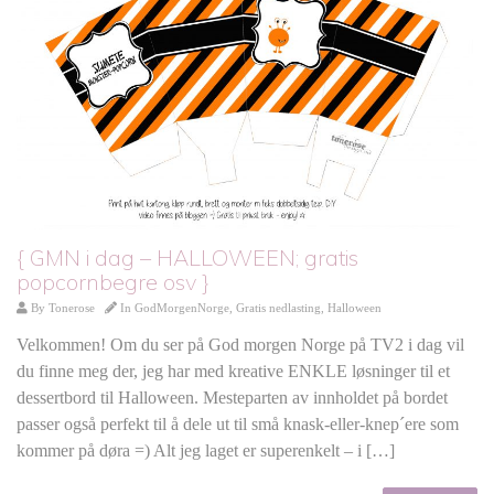
{ GMN i dag – HALLOWEEN; gratis
popcornbegre osv }
By
Tonerose
In
GodMorgenNorge
,
Gratis nedlasting
,
Halloween
Velkommen! Om du ser på God morgen Norge på TV2 i dag vil
du finne meg der, jeg har med kreative ENKLE løsninger til et
dessertbord til Halloween. Mesteparten av innholdet på bordet
passer også perfekt til å dele ut til små knask-eller-knep´ere som
kommer på døra =) Alt jeg laget er superenkelt – i […]