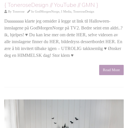
{ ToneroseDesign // YouTube // GMN }
By
Tonerose
In
GodMorgenNorge
,
I Media
,
ToneroseDesign
Daaaaaaaa klarte jeg omsider å legge ut link til Halloween-
innslagene på GodMorgenNorge på TV2. Bedre seint enn aldri..?
ik, hjelpes! ♥ Du kan lese mer om dette HER, selve videoen av
alle innslagene finner du HER, bildedryss dessertbordet HER. En
ære å bli invitert tilbake igjen – UTROLIG takknemlig ♥ Ønsker
deg en HIMMELSK dag! Stor klem ♥
Read More