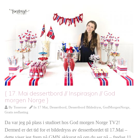
{ 17. Mai dessertbord // Inspirasjon // God
morgen Norge }
By
Tonerose
In
17 Mai
,
Dessertbord
,
Dessertbord Bildedryss
,
GodMorgenNorge
,
Gratis nedlasting
Da var jeg på plass i studioet hos God morgen Norge TV2!
Dermed er det tid for et bildedryss av dessertbordet til 17.Mai –
dette viser jeg frem på GMN akkurat nå om du ser på – fredag 11.