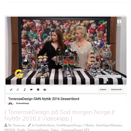
{ ToneroseDesign på God morgen Norge //
Nyttår 2016 // Videoklipp }
By
Tonerose
In
FestFabrikken
,
GodMorgenNorge
,
I Media
,
JukseSuperMamma
,
MEDIA
,
Nyttår
,
ToneroseDesign
,
Video - ToneroseDesign DIY