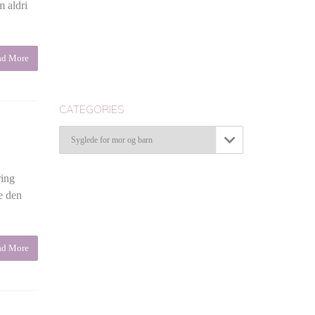
m aldri
ad More
CATEGORIES
Categories

ring
e den
ad More