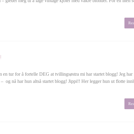
a – gleder meg til å lage vintage kjoler med vakre blonder. For en liten 
Re
!
 tur for å fortelle DEG at tvillingsøstra mi har startet blogg! Jeg har f
) – og nå har hun altså startet blogg! Jippi!! Her legger hun ut flotte inn
Re