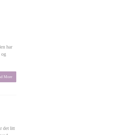
den har
k og
ad More
det litt