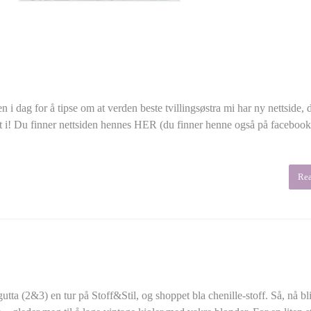
 dag for å tipse om at verden beste tvillingsøstra mi har ny nettside, 
undt i! Du finner nettsiden hennes HER (du finner henne også på faceboo
Re
a (2&3) en tur på Stoff&Stil, og shoppet bla chenille-stoff. Så, nå blir 