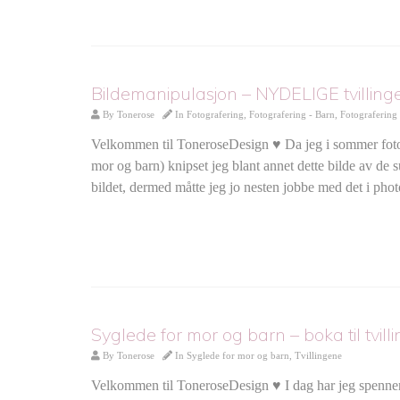
Bildemanipulasjon – NYDELIGE tvilling
By
Tonerose
In
Fotografering
,
Fotografering - Barn
,
Fotografering
Velkommen til ToneroseDesign ♥ Da jeg i sommer fotogr
mor og barn) knipset jeg blant annet dette bilde av de 
bildet, dermed måtte jeg jo nesten jobbe med det i pho
Syglede for mor og barn – boka til tvilli
By
Tonerose
In
Syglede for mor og barn
,
Tvillingene
Velkommen til ToneroseDesign ♥ I dag har jeg spennende