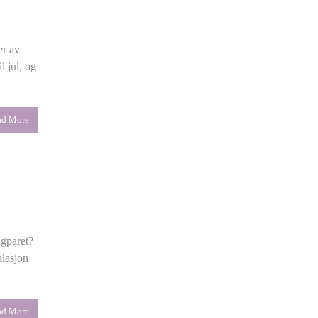
er av
l jul, og
ad More
ngparet?
ulasjon
ad More