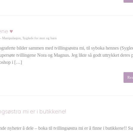
ene ♥
 - Manipulasjon
,
Syglede for mor og barn
aferte bilder sammen med tvillingsøstra mi, til syboka hennes (Sygle
supersøte tvillingene Nora og Magnus. Jeg likte så godt uttrykket deres p
toshop i […]
Re
ngsøstra mi er i butikkene!
 nyheter å dele – boka til tvillingsøstra mi er å finne i butikkene!! S