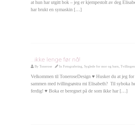
at hun har utgitt bok – jeg er kjempestolt av deg Elisab
har brukt en symaskin […]
…ikke lenge før nå!
By
Tonerose
In
Fotografering
,
Syglede for mor og barn
,
Tvillinge
Velkommen til ToneroseDesign ♥ Husker du at jeg for e
sammen med tvillingsøstra mi Elisabeth? Til syboka he
ferdig! ♥ Boka er beregnet på de som ikke har […]