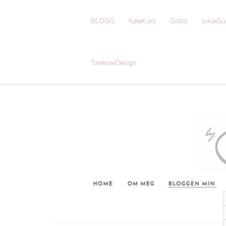
BLOGG
KakeKurs
Gratis
JukseS
ToneroseDesign