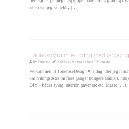
flere kjoler på meg! Jeg kjøpte både brunt, grått og ros
siden var jeg så heldig […]
Tvillingsøstra mi er igang med blogging
By
Tonerose
In
Syglede for mor og barn
,
Tvillingene
Velkommen til ToneroseDesign ♥ I dag titter jeg innom en
om tvillingsøstra mi flere ganger tidligere (såklart, hihi
DIY – bådes sying, interiør, gaver etc etc. Masse […]