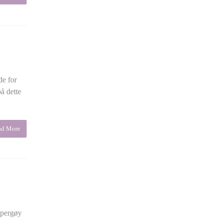
de for
å dette
ad More
upergøy