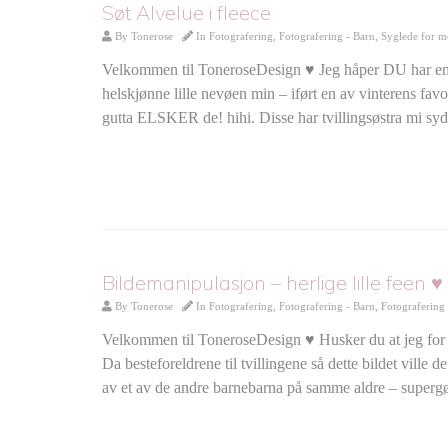
Søt Alvelue i fleece
By
Tonerose
In
Fotografering
,
Fotografering - Barn
,
Syglede for m
Velkommen til ToneroseDesign ♥ Jeg håper DU har e
helskjønne lille nevøen min – iført en av vinterens favori
gutta ELSKER de! hihi. Disse har tvillingsøstra mi syd
Bildemanipulasjon – herlige lille feen ♥
By
Tonerose
In
Fotografering
,
Fotografering - Barn
,
Fotografering
Velkommen til ToneroseDesign ♥ Husker du at jeg for no
Da besteforeldrene til tvillingene så dette bildet ville d
av et av de andre barnebarna på samme aldre – super