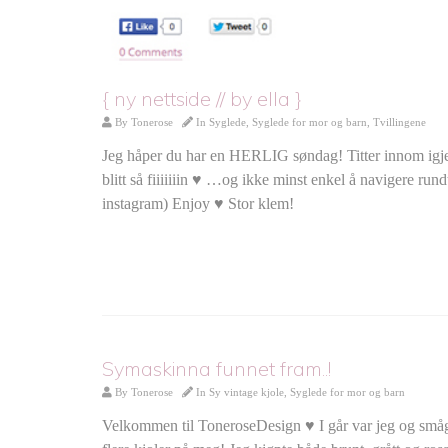
{ ny nettside // by ella }
By
Tonerose
In
Syglede
,
Syglede for mor og barn
,
Tvillingene
Jeg håper du har en HERLIG søndag! Titter innom igjen i
blitt så fiiiiiiin ♥ …og ikke minst enkel å navigere r
instagram) Enjoy ♥ Stor klem!
Symaskinna funnet fram..!
By
Tonerose
In
Sy vintage kjole
,
Syglede for mor og barn
Velkommen til ToneroseDesign ♥ I går var jeg og smågutt