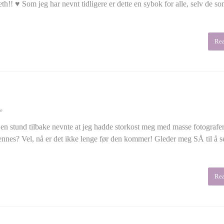
eth!! ♥ Som jeg har nevnt tidligere er dette en sybok for alle, selv de so
Re
ne
n stund tilbake nevnte at jeg hadde storkost meg med masse fotografe
nnes? Vel, nå er det ikke lenge før den kommer! Gleder meg SÅ til å s
Re