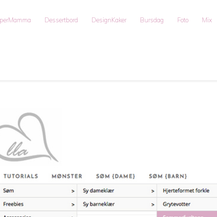
uperMamma
Dessertbord
DesignKaker
Bursdag
Foto
Mix