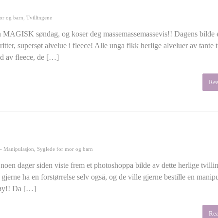
or og barn
,
Tvillingene
n MAGISK søndag, og koser deg massemassemassevis!! Dagens bilde 
tter, supersøt alvelue i fleece! Alle unga fikk herlige alveluer av tante ti
d av fleece, de […]
Re
 - Manipulasjon
,
Syglede for mor og barn
en dager siden viste frem et photoshoppa bilde av dette herlige tvilli
e gjerne ha en forstørrelse selv også, og de ville gjerne bestille en manip
gøy!! Da […]
Re