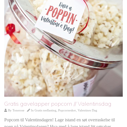
Gratis gavelapper popcorn // Valentinsdag
By
Tonerose
In
Gratis nedlasting
,
Popcornesker
,
Valentines Dag
Popcorn til Valentinsdagen! Lage istand en søt overraskelse til
noen på Valentinsdagen? Hva med å lage istand litt søtsaker,