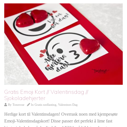
Gratis Emoji Kort // Valentinsdag //
Sjokoladehjerter
By
Tonerose
In
Gratis nedlasting
,
Valentines Dag
Herlige kort til Valentinsdagen! Overrask noen med kjempesøte
Emoji-Valentinsdagskort! Disse passer det perfekt å lime fast