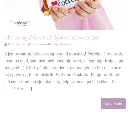
Morsdag // Gratis // Sjokoladewrapper
By
Tonerose
In
Gratis nedlasting
,
Morsdag
Kjempesøte sjokolade-wrappere til morsdag! Perfekte å overraske
mamma med, sammen med noen blomster, en tegning, frokost på
senga el =) Klikk på bildet under et par ganger, da blir det større
og egner seg fint til utskrift. Skriv ut på a4-ark. Klipp rundt, rull
etiketten rundt en sjokolade, og teip sammen på baksiden. Ta-
taaaa! Her […]
Read More