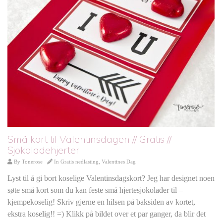
Små kort til Valentinsdagen // Gratis //
Sjokoladehjerter
By
Tonerose
In
Gratis nedlasting
,
Valentines Dag
Lyst til å gi bort koselige Valentinsdagskort? Jeg har designet noen
søte små kort som du kan feste små hjertesjokolader til –
kjempekoselig! Skriv gjerne en hilsen på baksiden av kortet,
ekstra koselig!! =) Klikk på bildet over et par ganger, da blir det