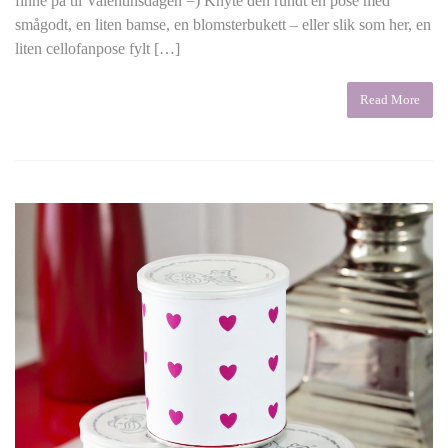
finne på til Valentinsdagen =) Knyte den rundt en pose med
smågodt, en liten bamse, en blomsterbukett – eller slik som her, en
liten cellofanpose fylt […]
Read More