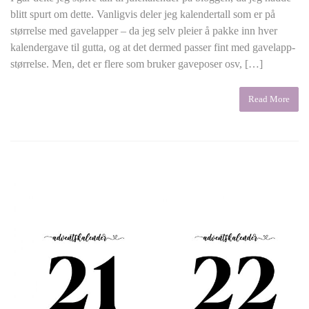
blitt spurt om dette. Vanligvis deler jeg kalendertall som er på
størrelse med gavelapper – da jeg selv pleier å pakke inn hver
kalendergave til gutta, og at det dermed passer fint med gavelapp-
størrelse. Men, det er flere som bruker gaveposer osv, […]
Read More