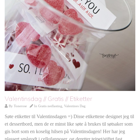
Valentinsdag // Gratis // Etiketter
By
Tonerose
In
Gratis nedlasting
,
Valentines Dag
Søte etiketter til Valentinsdagen =) Disse etikettene designet jeg til
et dessertbord, men de er minst like søte å brukes til søtsaker som
gis bort som en koselig hilsen på Valentinsdagen! Her har jeg
plassert smågodt i cellofanposer, og deretter teipet/stiftet fast