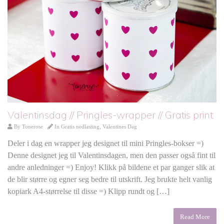
Valentinsdag // Pringles-wrapper // Gratis print
By
Tonerose
In
Gratis nedlasting
,
Valentines Dag
Deler i dag en wrapper jeg designet til mini Pringles-bokser =)
Denne designet jeg til Valentinsdagen, men den passer også fint til
andre anledninger =) Enjoy! Klikk på bildene et par ganger slik at
de blir større og egner seg bedre til utskrift. Jeg brukte helt vanlig
kopiark A4-størrelse til disse =) Klipp rundt og […]
Read More