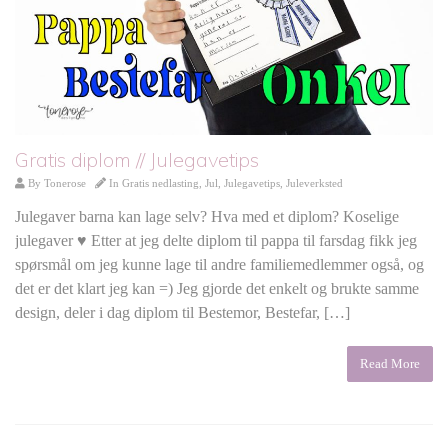
Gratis diplom // Julegavetips
By
Tonerose
In
Gratis nedlasting
,
Jul
,
Julegavetips
,
Juleverksted
Julegaver barna kan lage selv? Hva med et diplom? Koselige
julegaver ♥ Etter at jeg delte diplom til pappa til farsdag fikk jeg
spørsmål om jeg kunne lage til andre familiemedlemmer også, og
det er det klart jeg kan =) Jeg gjorde det enkelt og brukte samme
design, deler i dag diplom til Bestemor, Bestefar, […]
Read More