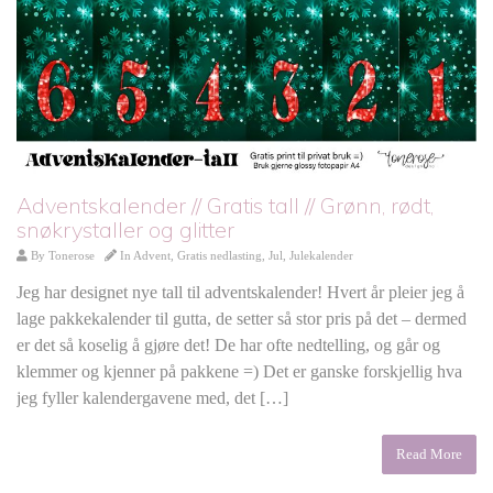
Adventskalender // Gratis tall // Grønn, rødt,
snøkrystaller og glitter
By
Tonerose
In
Advent
,
Gratis nedlasting
,
Jul
,
Julekalender
Jeg har designet nye tall til adventskalender! Hvert år pleier jeg å
lage pakkekalender til gutta, de setter så stor pris på det – dermed
er det så koselig å gjøre det! De har ofte nedtelling, og går og
klemmer og kjenner på pakkene =) Det er ganske forskjellig hva
jeg fyller kalendergavene med, det […]
Read More