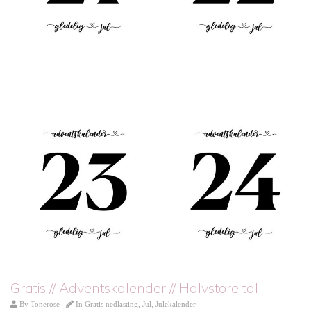
Gratis // Adventskalender // Halvstore tall
By
Tonerose
In
Gratis nedlasting
,
Jul
,
Julekalender