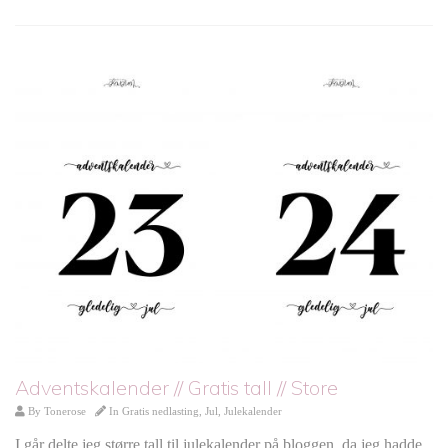
Adventskalender // Gratis tall // Store
By
Tonerose
In
Gratis nedlasting
,
Jul
,
Julekalender
I går delte jeg større tall til julekalender på bloggen, da jeg hadde