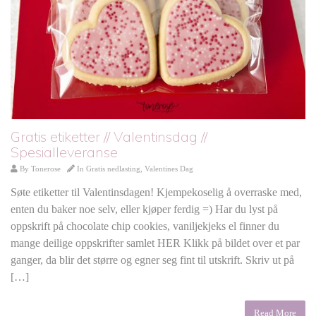
Gratis etiketter // Valentinsdag //
Spesialleveranse
By
Tonerose
In
Gratis nedlasting
,
Valentines Dag
Søte etiketter til Valentinsdagen! Kjempekoselig å overraske med,
enten du baker noe selv, eller kjøper ferdig =) Har du lyst på
oppskrift på chocolate chip cookies, vaniljekjeks el finner du
mange deilige oppskrifter samlet HER Klikk på bildet over et par
ganger, da blir det større og egner seg fint til utskrift. Skriv ut på
[…]
Read More