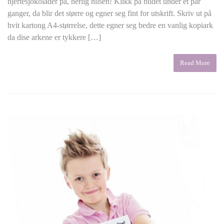
hjertesjokolader på, herlig hilsen! Klikk på bildet under et par
ganger, da blir det større og egner seg fint for utskrift. Skriv ut på
hvit kartong A4-størrelse, dette egner seg bedre en vanlig kopiark
da dise arkene er tykkere […]
Read More