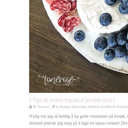
{ Tips til enkel tapas // Jentekveld }
By
Tonerose
In
Bryllup
,
Husmortips
,
Kjøkken
,
Koldtbord
,
Konfirm
Nylig var jeg så heldig å ha gode venninner på besøk, da
dermed prøvde jeg meg på å lage en tapas-variant! Det har