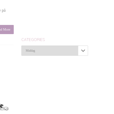
e på
ad More
CATEGORIES
Categories
