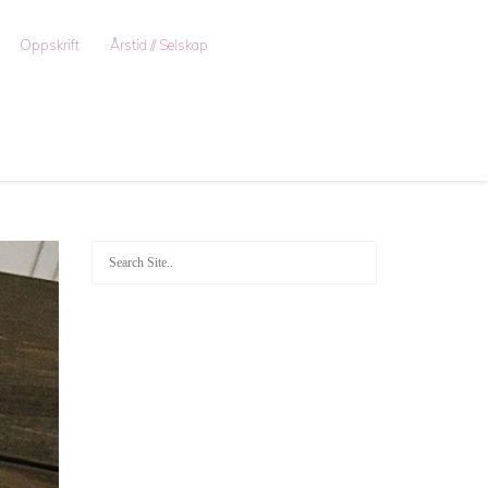
Oppskrift
Årstid // Selskap