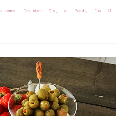
uperMamma
Dessertbord
DesignKaker
Bursdag
Foto
Mix