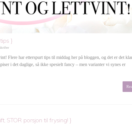
ips }
krifter
t! Flere har etterspurt tips til middag her på bloggen, og det er det klar
iser i det daglige, så ikke spesielt fancy – men varianter vi synes er
Re
 STOR porsjon til frysing! }