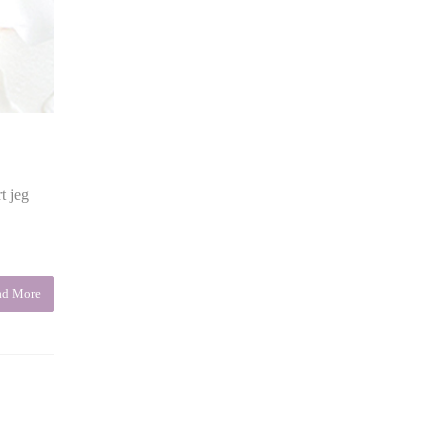
t jeg
ad More