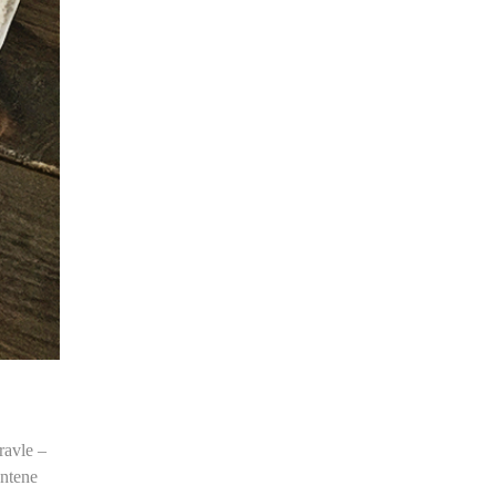
ravle –
entene