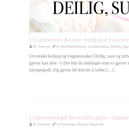
{ Superenkel & sunn middag // Husmort
By
Tonerose
In
JukseSuperMamma
,
Livsstilsendring
,
Middag
,
Opps
Ovnsbakt kylling og rotgrønnsaker Deilig, sunt og lettvin
gjerne kan dele =) Det blir da middager som vi gjerne sp
kjempegodt. Og gjerne litt lettvint å ordne […]
{ Hjemmelaget blomkålsuppe – oppskrift,
By
Tonerose
In
Husmortips
,
Middag
,
Oppskrifter