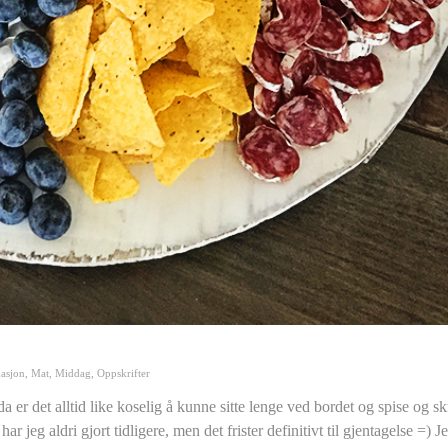
asjon
,
Mat
,
Middag
,
Oppskrifter
 er det alltid like koselig å kunne sitte lenge ved bordet og spise og sk
 jeg aldri gjort tidligere, men det frister definitivt til gjentagelse =) J