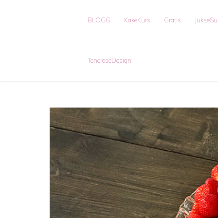
BLOGG
KakeKurs
Gratis
JukseS
ToneroseDesign