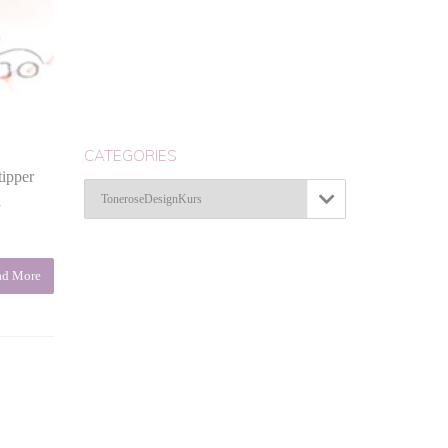
CATEGORIES
tipper
Categories

å
ad More