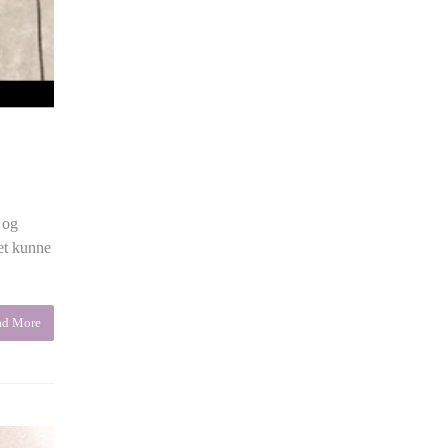
 og
det kunne
ad More