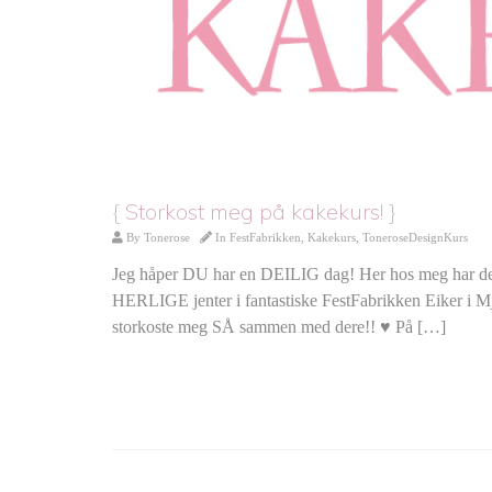
{ Storkost meg på kakekurs! }
By
Tonerose
In
FestFabrikken
,
Kakekurs
,
ToneroseDesignKurs
Jeg håper DU har en DEILIG dag! Her hos meg har det gå
HERLIGE jenter i fantastiske FestFabrikken Eiker i Mj
storkoste meg SÅ sammen med dere!! ♥ På […]