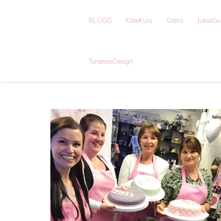
BLOGG
KakeKurs
Gratis
JukseS
ToneroseDesign