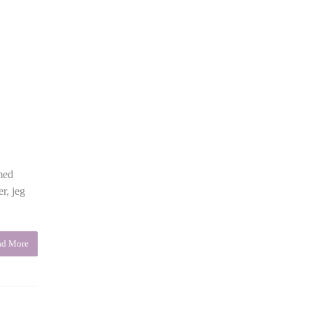
med
r, jeg
ad More