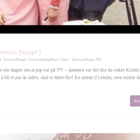
nerose Design }
A
,
ToneroseDesign
,
ToneroseDesignKurs
,
Video - ToneroseDesign DIY
her om dagen om at jeg var på TV – jammen var det ifra da vakre Kristin
 bli et par år siden, skal si tiden flyr! En smule (!) kleint, men tenkte 
Re