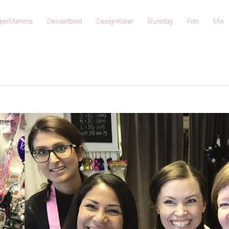
uperMamma
Dessertbord
DesignKaker
Bursdag
Foto
Mix