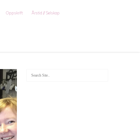
Oppskrift
Årstid // Selskap