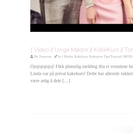
{ Video // Unge Mødre // KakeKurs // To
By
Tonerose
In
I Media
,
Kakekurs
,
Kakepynt Tips/Tutorial
,
MEDI
Ojojojojojoj! Fikk plutselig melding ifra ei venninne 
Linda var på privat kakekurs! Dette har allerede rukket å
være artig å dele […]