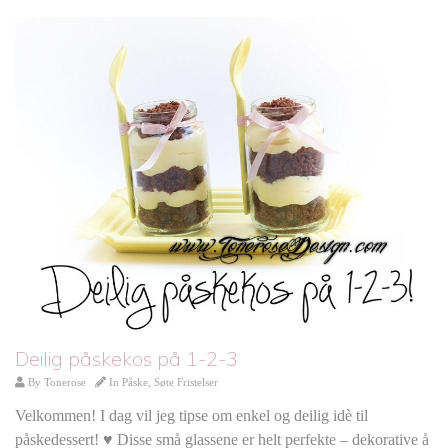
Deilig påskekos på 1-2-3
By
Tonerose
In
Påske
,
Søte Fristelser
Velkommen! I dag vil jeg tipse om enkel og deilig idè til
påskedessert! ♥ Disse små glassene er helt perfekte – dekorative å