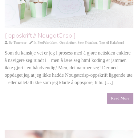
{ oppskrift // NougatCrisp }
By
Tonerose
In
FestFabrikken
,
Oppskrifter
,
Søte Fristelser
,
Tips til Kakebord
Som du kanskje vet er jeg i prosess med å gjøre nettsiden enklere
å navigere seg rundt i – men å lære seg html-koding er jammen
ikke gjort i en håndvendig! Men, det nærmer seg! Dermed
oppdaget jeg at jeg ikke hadde Nougatcrisp-oppskrift liggende ute
– eller iallefall ikke som jeg klarte å oppspore, hihi. […]
Read More