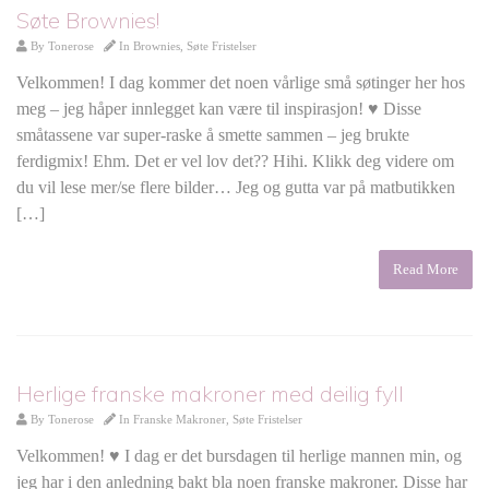
Søte Brownies!
By
Tonerose
In
Brownies
,
Søte Fristelser
Velkommen! I dag kommer det noen vårlige små søtinger her hos
meg – jeg håper innlegget kan være til inspirasjon! ♥ Disse
småtassene var super-raske å smette sammen – jeg brukte
ferdigmix! Ehm. Det er vel lov det?? Hihi. Klikk deg videre om
du vil lese mer/se flere bilder… Jeg og gutta var på matbutikken
[…]
Read More
Herlige franske makroner med deilig fyll
By
Tonerose
In
Franske Makroner
,
Søte Fristelser
Velkommen! ♥ I dag er det bursdagen til herlige mannen min, og
jeg har i den anledning bakt bla noen franske makroner. Disse har