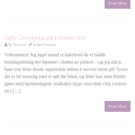
Read More
Søte Oreokjeks på kakebordet
By
Tonerose
In
Søte Fristelser
Velkommen! Jeg laget istand et kakebord da vi hadde
bursdagsfeiring her hjemme i slutten av påsken – og jeg må jo
bare vise frem denne superenkle måten å servere oreos på! Synes
det er litt nusselig med et søtt lite bånd, og dette kan man fiiiiiint
gjøre med hjemmelagede småkaker (type chocolate chip cookies
etc) […]
Read More