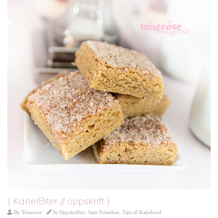
{ KanelBiter // oppskrift }
By
Tonerose
In
Oppskrifter
,
Søte Fristelser
,
Tips til Kakebord