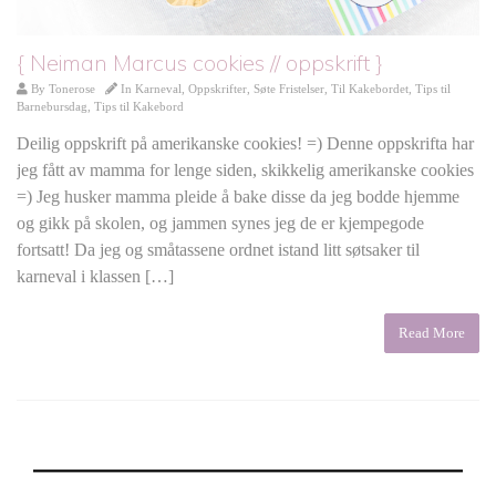
{ Neiman Marcus cookies // oppskrift }
By
Tonerose
In
Karneval
,
Oppskrifter
,
Søte Fristelser
,
Til Kakebordet
,
Tips til
Barnebursdag
,
Tips til Kakebord
Deilig oppskrift på amerikanske cookies! =) Denne oppskrifta har
jeg fått av mamma for lenge siden, skikkelig amerikanske cookies
=) Jeg husker mamma pleide å bake disse da jeg bodde hjemme
og gikk på skolen, og jammen synes jeg de er kjempegode
fortsatt! Da jeg og småtassene ordnet istand litt søtsaker til
karneval i klassen […]
Read More