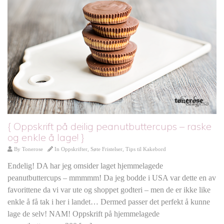
{ Oppskrift på deilig peanutbuttercups – raske
og enkle å lage! }
By
Tonerose
In
Oppskrifter
,
Søte Fristelser
,
Tips til Kakebord
Endelig! DA har jeg omsider laget hjemmelagede
peanutbuttercups – mmmmm! Da jeg bodde i USA var dette en av
favorittene da vi var ute og shoppet godteri – men de er ikke like
enkle å få tak i her i landet… Dermed passer det perfekt å kunne
lage de selv! NAM! Oppskrift på hjemmelagede