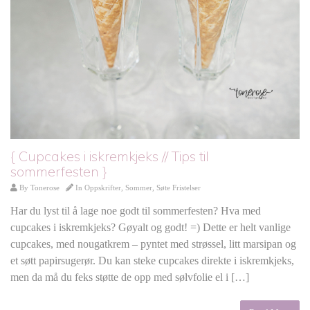
{ Cupcakes i iskremkjeks // Tips til
sommerfesten }
By
Tonerose
In
Oppskrifter
,
Sommer
,
Søte Fristelser
Har du lyst til å lage noe godt til sommerfesten? Hva med
cupcakes i iskremkjeks? Gøyalt og godt! =) Dette er helt vanlige
cupcakes, med nougatkrem – pyntet med strøssel, litt marsipan og
et søtt papirsugerør. Du kan steke cupcakes direkte i iskremkjeks,
men da må du feks støtte de opp med sølvfolie el i […]