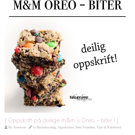
{ Oppskrift på deilige m&m´s Oreo – biter ! }
By
Tonerose
In
Barnebursdag
,
Oppskrifter
,
Søte Fristelser
,
Tips til Kakebord