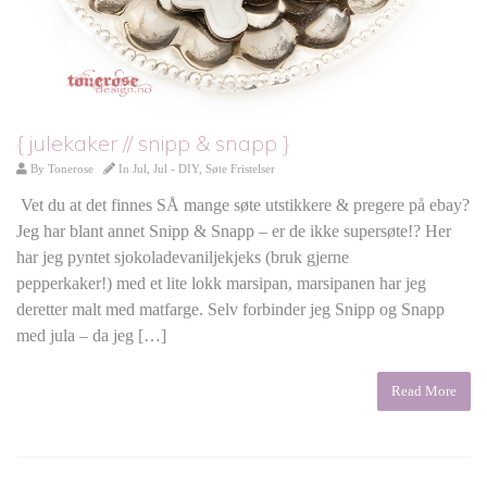
{ julekaker // snipp & snapp }
By
Tonerose
In
Jul
,
Jul - DIY
,
Søte Fristelser
Vet du at det finnes SÅ mange søte utstikkere & pregere på ebay?
Jeg har blant annet Snipp & Snapp – er de ikke supersøte!? Her
har jeg pyntet sjokoladevaniljekjeks (bruk gjerne
pepperkaker!) med et lite lokk marsipan, marsipanen har jeg
deretter malt med matfarge. Selv forbinder jeg Snipp og Snapp
med jula – da jeg […]
Read More