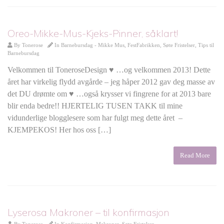
Oreo-Mikke-Mus-Kjeks-Pinner, såklart!
By
Tonerose
In
Barnebursdag - Mikke Mus
,
FestFabrikken
,
Søte Fristelser
,
Tips til
Barnebursdag
Velkommen til ToneroseDesign ♥ …og velkommen 2013! Dette
året har virkelig flydd avgårde – jeg håper 2012 gav deg masse av
det DU drømte om ♥ …også krysser vi fingrene for at 2013 bare
blir enda bedre!! HJERTELIG TUSEN TAKK til mine
vidunderlige blogglesere som har fulgt meg dette året –
KJEMPEKOS! Her hos oss […]
Read More
Lyserosa Makroner – til konfirmasjon
By
Tonerose
In
Konfirmasjon
,
Makroner
,
Søte Fristelser