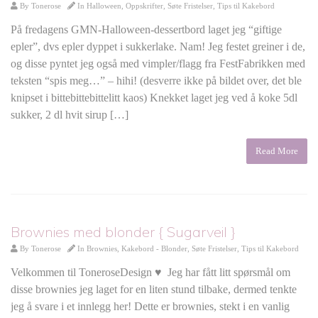
By
Tonerose
In
Halloween
,
Oppskrifter
,
Søte Fristelser
,
Tips til Kakebord
På fredagens GMN-Halloween-dessertbord laget jeg “giftige
epler”, dvs epler dyppet i sukkerlake. Nam! Jeg festet greiner i de,
og disse pyntet jeg også med vimpler/flagg fra FestFabrikken med
teksten “spis meg…” – hihi! (desverre ikke på bildet over, det ble
knipset i bittebittebittelitt kaos) Knekket laget jeg ved å koke 5dl
sukker, 2 dl hvit sirup […]
Read More
Brownies med blonder { Sugarveil }
By
Tonerose
In
Brownies
,
Kakebord - Blonder
,
Søte Fristelser
,
Tips til Kakebord
Velkommen til ToneroseDesign ♥ Jeg har fått litt spørsmål om
disse brownies jeg laget for en liten stund tilbake, dermed tenkte
jeg å svare i et innlegg her! Dette er brownies, stekt i en vanlig