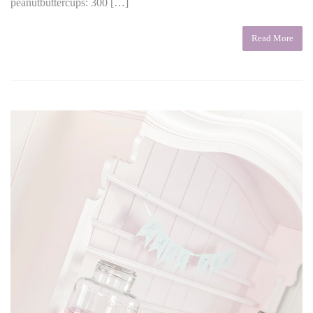
peanutbuttercups: 300 […]
Read More