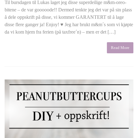
Til bursdagen til Lukas laget jeg disse superdeilige m&m-oreo-
bitene – de var gooooode!! Dermed tenkte jeg det var på sin plass
å dele oppskrift på disse, vi kommer GARANTERT til å lage
disse flere ganger ja! Enjoy! ♥ Jeg har brukt m&m´s som vi kjøpte
da vi kom hjem fra ferien (på taxfree´n) – men er det […]
Read More