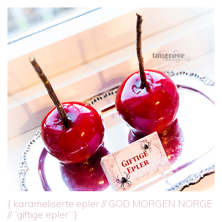
{ karameliserte epler // GOD MORGEN NORGE
// “giftige epler” }