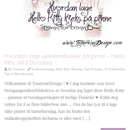
Hvordan lage kjeks/småkaker på pinne – Hello
Kitty stil! // Bursdag
By
Tonerose
In
Barnebursdag
,
Hello Kitty Bursdag
,
Søte Fristelser
,
Til Kakebordet
,
Tips til Barnebursdag
Velkommen til ToneroseDesign ! ♥ I dag kommer som lovet
fremgangsmåten/bildedryss av hvordan jeg laget disse Hello Kitty
– pinnene til bursdagselskapet til herlige Daniela! ♥ Klikk deg
videre for å se flere bilder/lese mer… Om du har lyst til å lage
slike pinner til barnebursdag, kan du bruke den
småkakeoppskriften du/barna er aller mest […]