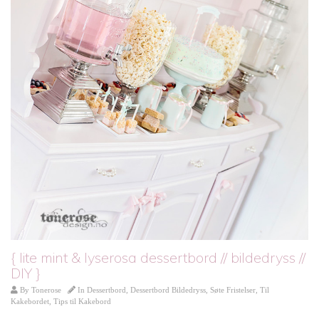
{ lite mint & lyserosa dessertbord // bildedryss //
DIY }
By
Tonerose
In
Dessertbord
,
Dessertbord Bildedryss
,
Søte Fristelser
,
Til
Kakebordet
,
Tips til Kakebord