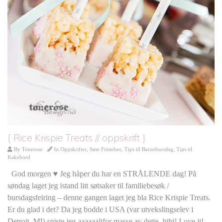
{ Rice Krispie Treats // oppskrift }
By
Tonerose
In
Oppskrifter
,
Søte Fristelser
,
Tips til Barnebursdag
,
Tips til
Kakebord
God morgen ♥ Jeg håper du har en STRÅLENDE dag! På
søndag laget jeg istand litt søtsaker til familiebesøk /
bursdagsfeiring – denne gangen laget jeg bla Rice Krispie Treats.
Er du glad i det? Da jeg bodde i USA (var utvekslingselev i
Detroit, MI) spiste jeg aaaaaaltfor masse av dette, hihi! Love it!