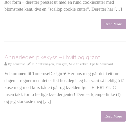
stor form – deretter presset ut med en rund cookiecutter med
blomstrete kant, dvs en “scallop cookie cutter”. Deretter har […]
Read More
Annerledes pikekyss – i hvitt og grønt
By
Tonerose
In
Konfirmasjon
,
Pikekyss
,
Søte Fristelser
,
Tips til Kakebord
Velkommen til ToneroseDesign ♥ Her hos meg går det i ett om
dagen – regner med det er likt hos deg! Jeg har vært så heldig å få
kose meg med kurs både i går og kvelden før – HJERTELIG
tusen takk for to herlige kvelder jenter! Dere er kjempeflinke (!)
og jeg storkoste meg […]
Read More