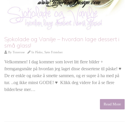
Sjokolade og Vanilje – hvordan lage dessert i
små glass!
By
Tonerose
In
Påske
,
Søte Fristelser
Velkommen! I dag kommer som lovet litt flere bilder +
fremgangsmåte på hvordan jeg laget disse dessertene til påske! ♥
De er enkle og raske å smette sammen, og er supre å ha med på
tur. ..og ikke minst GODE! ♥ Klikk deg videre for å se flere
bilder/lese mer…
Read More