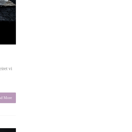
iret vi
ad More