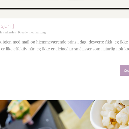
asjon }
is nedlasting
,
Kreativ med kartong
gjen med mail og hjemmeværende prins i dag, desverre fikk jeg ikke 
 like effektiv når jeg ikke er aleine/har småtasser som naturlig nok kre
Re