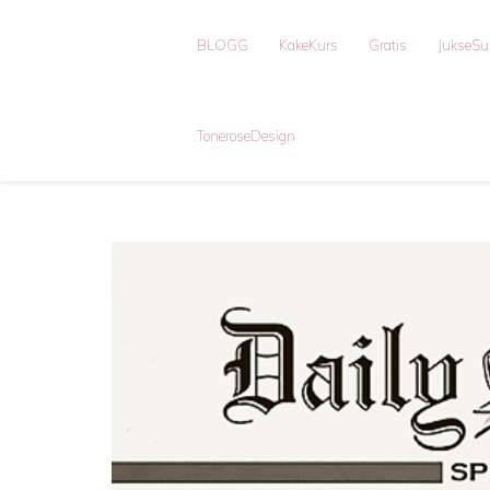
BLOGG
KakeKurs
Gratis
JukseS
ToneroseDesign