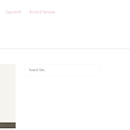
Oppskrift
Årstid // Selskap