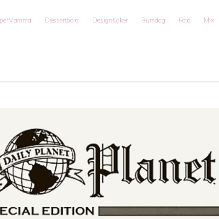
uperMamma
Dessertbord
DesignKaker
Bursdag
Foto
Mix