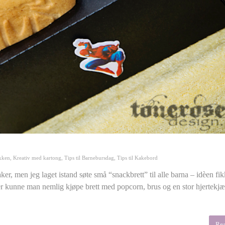
kken
,
Kreativ med kartong
,
Tips til Barnebursdag
,
Tips til Kakebord
r, men jeg laget istand søte små “snackbrett” til alle barna – idèen fik
er kunne man nemlig kjøpe brett med popcorn, brus og en stor hjertekjær
Re