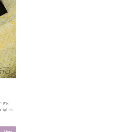
k jeg
lighet.
ad More