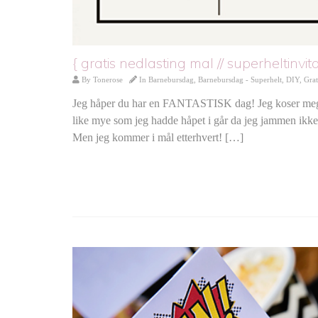
{ gratis nedlasting mal // superheltinvit
By
Tonerose
In
Barnebursdag
,
Barnebursdag - Superhelt
,
DIY
,
Grat
Jeg håper du har en FANTASTISK dag! Jeg koser meg i
like mye som jeg hadde håpet i går da jeg jammen ikke er
Men jeg kommer i mål etterhvert! […]