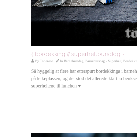
{ bordekking // superheltbursdag }
By
Tonerose
In
Barnebursdag
,
Barnebursdag - Superhelt
,
Bordekki
Så hyggelig at flere har etterspurt bordekkinga i barne
på leikeplassen, og der stod det allerede klart to benk
superheltene til lunchen ♥