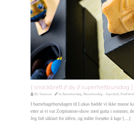
{ snackbrett // diy // superheltbursdag }
By
Tonerose
In
Barnebursdag
,
Barnebursdag - Superhelt
,
FestFabri
I barnehagebursdagen til Lukas hadde vi ikke masse kake
etter at vi var Zotpiratene-show med gutta i sommer, d
Jeg falt såklart for idèen, og måtte forsøke å lage […]