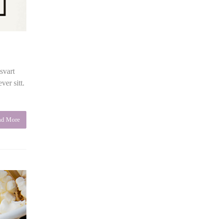
svart
ver sitt.
ad More