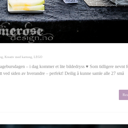
ng
,
Kreativ med kartong
,
LEGO
hagebursdagen – i dag kommer et lite bildedryss ♥ Som tidligere nevnt fe
sett ved siden av hverandre – perfekt! Deilig å kunne samle alle 27 små
Re